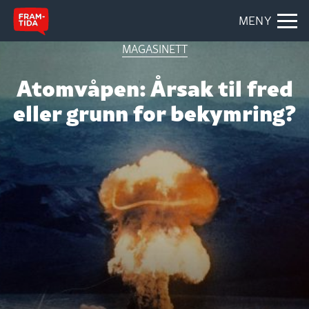
MENY
MAGASINETT
Atomvåpen: Årsak til fred
eller grunn for bekymring?