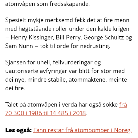
atomvåpen som fredsskapande.
Spesielt mykje merksemd fekk det at fire menn
med høgtståande roller under den kalde krigen
– Henry Kissinger, Bill Perry, George Schultz og
Sam Nunn – tok til orde for nedrusting.
Sjansen for uhell, feilvurderingar og
uautoriserte avfyringar var blitt for stor med
dei nye, mindre stabile, atommaktene, meinte
dei fire.
Talet på atomvåpen i verda har også sokke
frå
70 300 i 1986 til 14 485 i 2018
.
Les også:
Fann restar frå atombomber i Noreg.