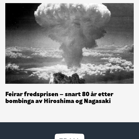
Feirar fredsprisen – snart 80 år etter
bombinga av Hiroshima og Nagasaki