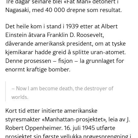
Tre dagar seinare blei «Fat Man» detonert i
Nagasaki, med 40 000 drepne som resultat.
Det heile kom i stand i 1939 etter at Albert
Einstein åtvara Franklin D. Roosevelt,
dåverande amerikansk president, om at tyske
kjemikarar hadde greid å splitte uran-atomet.
Denne prosessen – fisjon – la grunnlaget for
enormt kraftige bomber.
– Now I am become death, the destroyer of
worlds.
Kort tid etter initierte amerikanske
styresmakter «Manhattan-prosjektet», leia av J.
Robert Oppenheimer. 16. juli 1945 utførte
prosjektet sin første vellukka prøvesprengning i