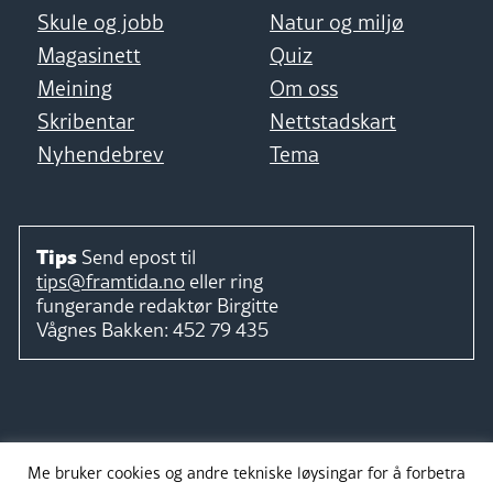
Skule og jobb
Natur og miljø
Magasinett
Quiz
Meining
Om oss
Skribentar
Nettstadskart
Nyhendebrev
Tema
Tips
Send epost til
tips@framtida.no
eller ring
fungerande redaktør
Birgitte
Vågnes Bakken:
452 79 435
Følg
Me bruker cookies og andre tekniske løysingar for å forbetra