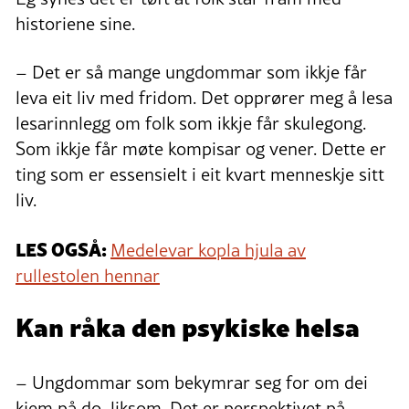
historiene sine.
– Det er så mange ungdommar som ikkje får
leva eit liv med fridom. Det opprører meg å lesa
lesarinnlegg om folk som ikkje får skulegong.
Som ikkje får møte kompisar og vener. Dette er
ting som er essensielt i eit kvart menneskje sitt
liv.
LES OGSÅ:
Medelevar kopla hjula av
rullestolen hennar
Kan råka den psykiske helsa
– Ungdommar som bekymrar seg for om dei
kjem på do, liksom. Det er perspektivet på