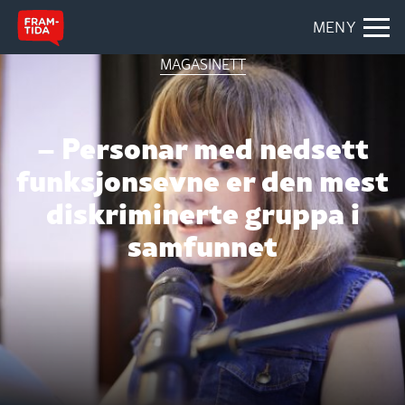
MENY
MAGASINETT
– Personar med nedsett
funksjonsevne er den mest
diskriminerte gruppa i
samfunnet