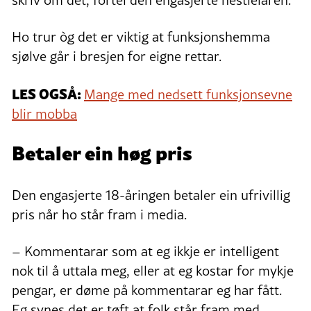
Ho trur òg det er viktig at funksjonshemma
sjølve går i bresjen for eigne rettar.
LES OGSÅ:
Mange med nedsett funksjonsevne
blir mobba
Betaler ein høg pris
Den engasjerte 18-åringen betaler ein ufrivillig
pris når ho står fram i media.
– Kommentarar som at eg ikkje er intelligent
nok til å uttala meg, eller at eg kostar for mykje
pengar, er døme på kommentarar eg har fått.
Eg synes det er tøft at folk står fram med