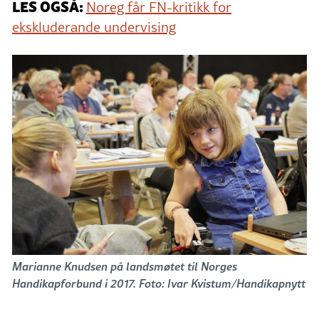
LES OGSÅ:
Noreg får FN-kritikk for
ekskluderande undervising
Marianne Knudsen på landsmøtet til Norges
Handikapforbund i 2017. Foto: Ivar Kvistum/Handikapnytt