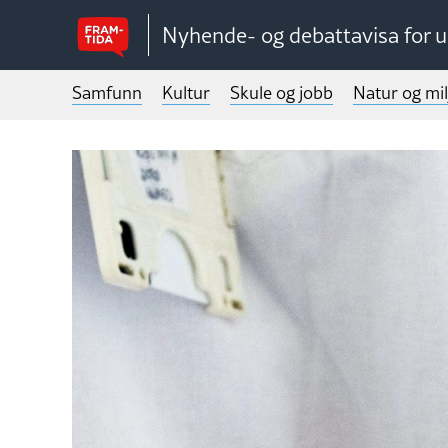
Nyhende- og debattavisa for 
Samfunn
Kultur
Skule og jobb
Natur og mil