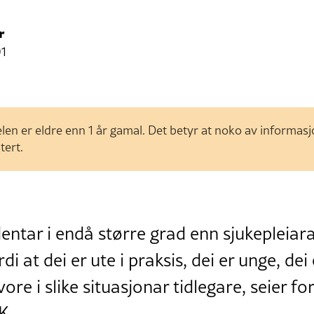
r
01
len er eldre enn 1 år gamal. Det betyr at noko av informas
tert.
entar i endå større grad enn sjukepleiara
di at dei er ute i praksis, dei er unge, de
vore i slike situasjonar tidlegare, seier fo
K.