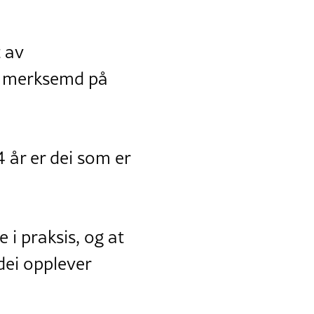
 av
ll merksemd på
4 år er dei som er
 i praksis, og at
dei opplever