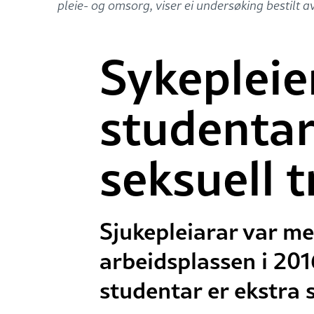
pleie- og omsorg, viser ei undersøking bestilt 
Sykepleie
studentar 
seksuell 
Sjukepleiarar var me
arbeidsplassen i 201
studentar er ekstra 