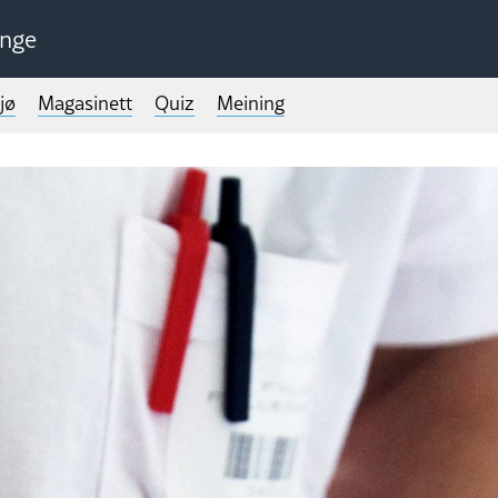
unge
jø
Magasinett
Quiz
Meining