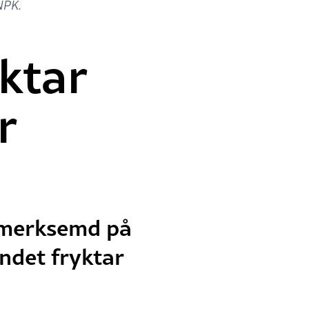
NPK.
ktar
r
l merksemd på
undet fryktar