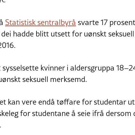
rå
Statistisk sentralbyrå
svarte 17 prosent
 dei hadde blitt utsett for uønskt seksue
2016.
t sysselsette kvinner i aldersgruppa 18–2
 uønskt seksuell merksemd.
et kan vere endå tøffare for studentar ute
keleg for studentane å seie ifrå dersom 
.