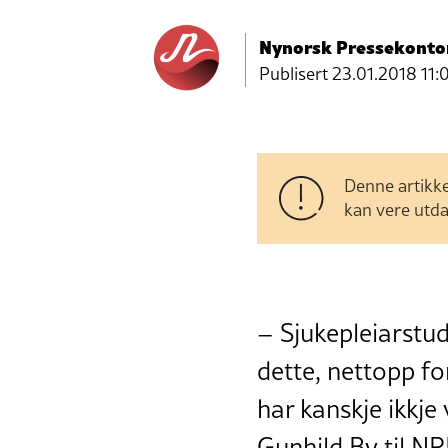
Nynorsk Pressekonto
Publisert
23.01.2018 11:
Denne artikke
kan vere utda
– Sjukepleiarstud
dette, nettopp for
har kanskje ikkje 
Gunhild By til NR