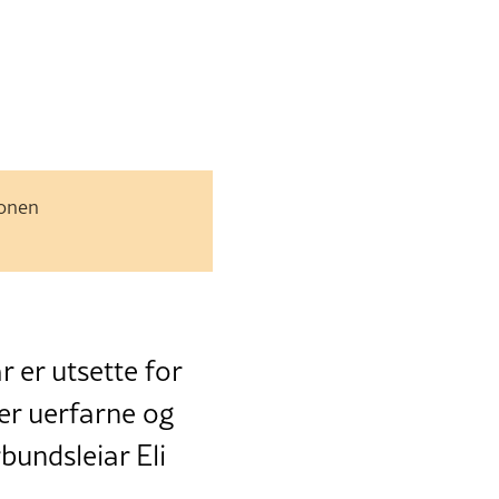
jonen
r er utsette for
i er uerfarne og
rbundsleiar Eli