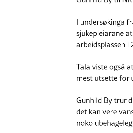
I undersøkinga f
sjukepleiarane at
arbeidsplassen i 
Tala viste også a
mest utsette for
Gunhild By trur d
det kan vere vans
noko ubehageleg