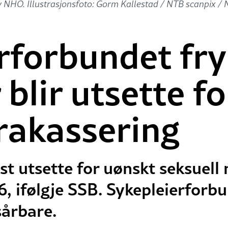
av NHO. Illustrasjonsfoto: Gorm Kallestad / NTB scanpix / 
rforbundet fry
blir utsette fo
trakassering
st utsette for uønskt seksuel
6, ifølgje SSB. Sykepleierforb
sårbare.