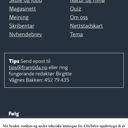
Magasinett
Quiz
Meining
Om oss
Skribentar
Nettstadskart
Nyhendebrev
Tema
Tips
Send epost til
tips@framtida.no
eller ring
fungerande redaktør
Birgitte
Vågnes Bakken:
452 79 435
Følg
Me bruker cookies og andre tekniske løysingar for å forbetra opplevinga di av