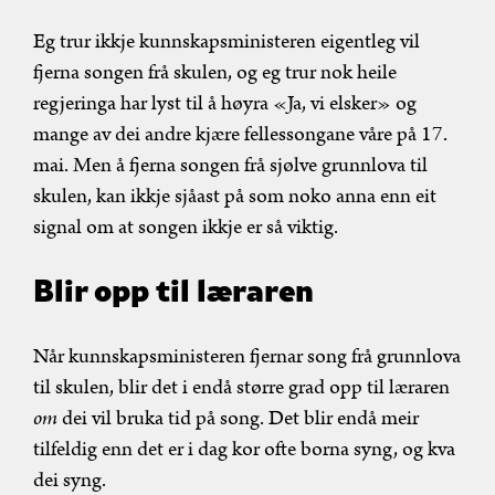
Eg trur ikkje kunnskapsministeren eigentleg vil
fjerna songen frå skulen, og eg trur nok heile
regjeringa har lyst til å høyra «Ja, vi elsker» og
mange av dei andre kjære fellessongane våre på 17.
mai. Men å fjerna songen frå sjølve grunnlova til
skulen, kan ikkje sjåast på som noko anna enn eit
signal om at songen ikkje er så viktig.
Blir opp til læraren
Når kunnskapsministeren fjernar song frå grunnlova
til skulen, blir det i endå større grad opp til læraren
om
dei vil bruka tid på song. Det blir endå meir
tilfeldig enn det er i dag kor ofte borna syng, og kva
dei syng.