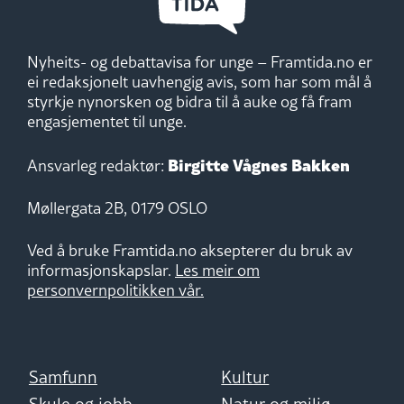
Nyheits- og debattavisa for unge – Framtida.no er
ei redaksjonelt uavhengig avis, som har som mål å
styrkje nynorsken og bidra til å auke og få fram
engasjementet til unge.
Birgitte Vågnes Bakken
Ansvarleg redaktør:
Møllergata 2B, 0179 OSLO
Ved å bruke Framtida.no aksepterer du bruk av
informasjonskapslar.
Les meir om
personvernpolitikken vår.
Samfunn
Kultur
Skule og jobb
Natur og miljø