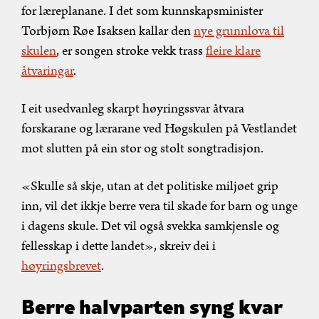
for læreplanane. I det som kunnskapsminister
Torbjørn Røe Isaksen kallar den
nye grunnlova til
skulen
, er songen stroke vekk trass
fleire klare
åtvaringar
.
I eit usedvanleg skarpt høyringssvar åtvara
forskarane og lærarane ved Høgskulen på Vestlandet
mot slutten på ein stor og stolt songtradisjon.
«Skulle så skje, utan at det politiske miljøet grip
inn, vil det ikkje berre vera til skade for barn og unge
i dagens skule. Det vil også svekka samkjensle og
fellesskap i dette landet», skreiv dei i
høyringsbrevet
.
Berre halvparten syng kvar