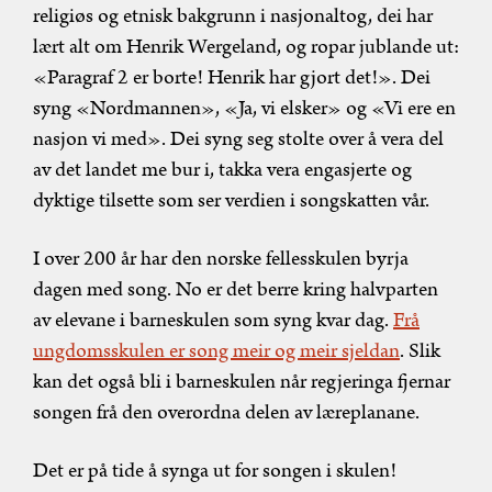
religiøs og etnisk bakgrunn i nasjonaltog, dei har
lært alt om Henrik Wergeland, og ropar jublande ut:
«Paragraf 2 er borte! Henrik har gjort det!». Dei
syng «Nordmannen», «Ja, vi elsker» og «Vi ere en
nasjon vi med». Dei syng seg stolte over å vera del
av det landet me bur i, takka vera engasjerte og
dyktige tilsette som ser verdien i songskatten vår.
I over 200 år har den norske fellesskulen byrja
dagen med song. No er det berre kring halvparten
av elevane i barneskulen som syng kvar dag.
Frå
ungdomsskulen er song meir og meir sjeldan
. Slik
kan det også bli i barneskulen når regjeringa fjernar
songen frå den overordna delen av læreplanane.
Det er på tide å synga ut for songen i skulen!