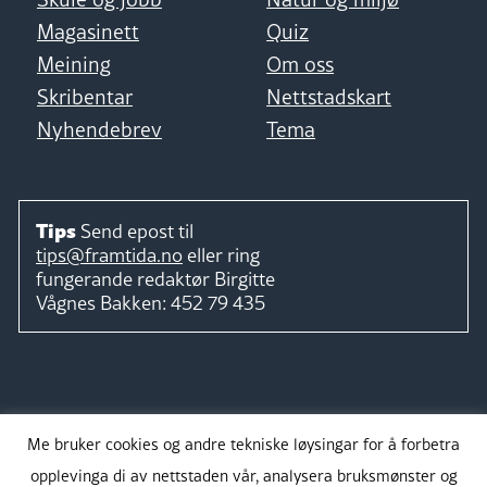
Magasinett
Quiz
Meining
Om oss
Skribentar
Nettstadskart
Nyhendebrev
Tema
Tips
Send epost til
tips@framtida.no
eller ring
fungerande redaktør
Birgitte
Vågnes Bakken:
452 79 435
Følg
Me bruker cookies og andre tekniske løysingar for å forbetra
opplevinga di av nettstaden vår, analysera bruksmønster og