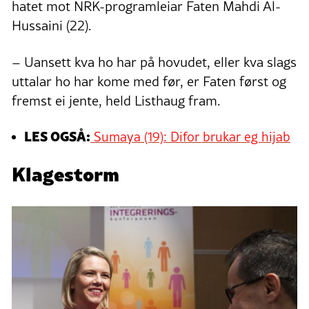
hatet mot NRK-programleiar Faten Mahdi Al-
Hussaini (22).
– Uansett kva ho har på hovudet, eller kva slags
uttalar ho har kome med før, er Faten først og
fremst ei jente, held Listhaug fram.
LES OGSÅ:
Sumaya (19): Difor brukar eg hijab
Klagestorm