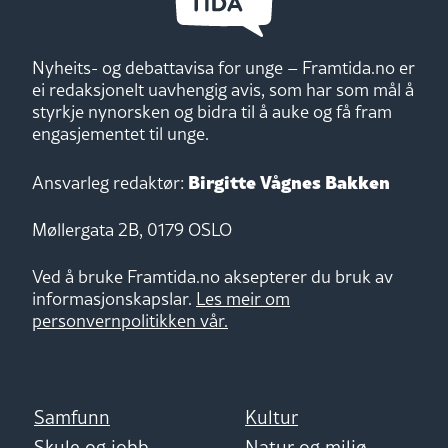
Nyheits- og debattavisa for unge – Framtida.no er
ei redaksjonelt uavhengig avis, som har som mål å
styrkje nynorsken og bidra til å auke og få fram
engasjementet til unge.
Birgitte Vågnes Bakken
Ansvarleg redaktør:
Møllergata 2B, 0179 OSLO
Ved å bruke Framtida.no aksepterer du bruk av
informasjonskapslar.
Les meir om
personvernpolitikken vår.
Samfunn
Kultur
Skule og jobb
Natur og miljø