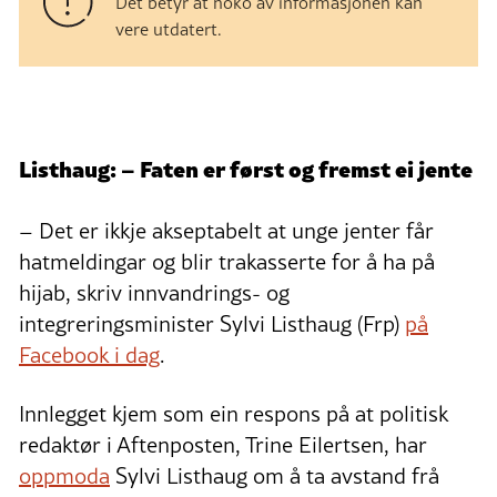
Det betyr at noko av informasjonen kan
vere utdatert.
Listhaug: – Faten er først og fremst ei jente
– Det er ikkje akseptabelt at unge jenter får
hatmeldingar og blir trakasserte for å ha på
hijab, skriv innvandrings- og
integreringsminister Sylvi Listhaug (Frp)
på
Facebook i dag
.
Innlegget kjem som ein respons på at politisk
redaktør i Aftenposten, Trine Eilertsen, har
oppmoda
Sylvi Listhaug om å ta avstand frå