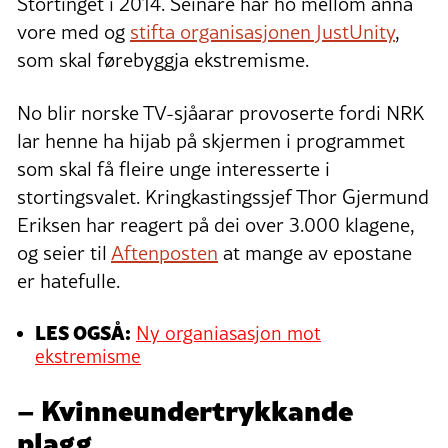
Stortinget i 2014. Seinare har ho mellom anna
vore med og
stifta organisasjonen JustUnity
,
som skal førebyggja ekstremisme.
No blir norske TV-sjåarar provoserte fordi NRK
lar henne ha hijab på skjermen i programmet
som skal få fleire unge interesserte i
stortingsvalet. Kringkastingssjef Thor Gjermund
Eriksen har reagert på dei over 3.000 klagene,
og seier til
Aftenposten
at mange av epostane
er hatefulle.
LES OGSÅ:
Ny organiasasjon mot
ekstremisme
– Kvinneundertrykkande
plagg