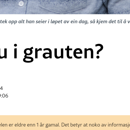
k opp alt han seier i løpet av ein dag, så kjem det til å v
u i grauten?
04
9:06
len er eldre enn 1 år gamal. Det betyr at noko av informas