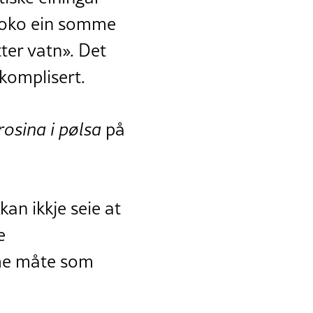
 noko ein somme
tter vatn». Det
 komplisert.
rosina i pølsa
på
kan ikkje seie at
e
ame måte som