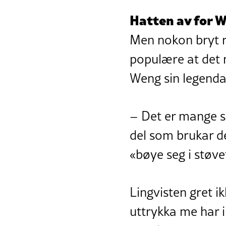
Hatten av for 
Men nokon bryt re
populære at det n
Weng sin legendar
– Det er mange so
del som brukar de
«bøye seg i støvet
Lingvisten gret i
uttrykka me har i