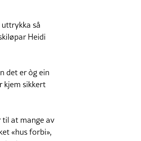
 uttrykka så
skiløpar Heidi
n det er òg ein
r kjem sikkert
 til at mange av
ket «hus forbi»,