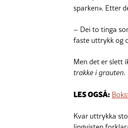
sparken». Etter de
– Dei to tinga so
faste uttrykk og o
Men det er slett 
trakke i grauten
.
LES OGSÅ:
Bokst
Kvar uttrykka sto
lingvisten forklar