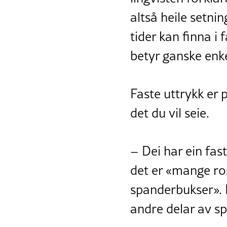
altså heile setn
tider kan finna i
betyr ganske enke
Faste uttrykk er
det du vil seie.
– Dei har ein fast
det er «mange ros
spanderbukser». 
andre delar av spr