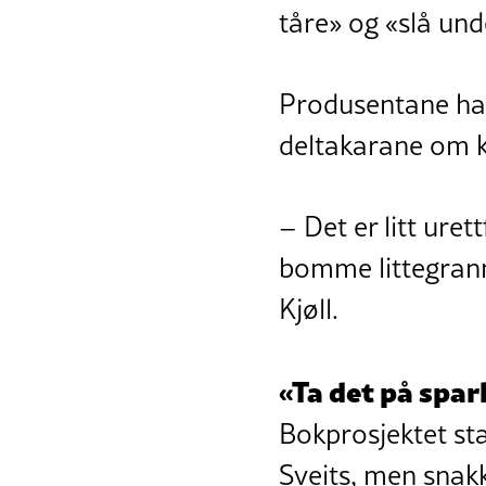
tåre» og «slå und
Produsentane har 
deltakarane om k
– Det er litt ure
bomme littegrann
Kjøll.
«Ta det på spa
Bokprosjektet st
Sveits, men snakk