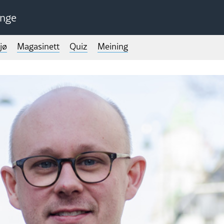
unge
jø
Magasinett
Quiz
Meining