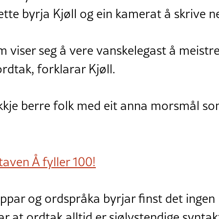
tte byrja Kjøll og ein kamerat å skrive ne
m viser seg å vere vanskelegast å meistre 
rdtak, forklarar Kjøll.
ikkje berre folk med eit anna morsmål so
aven Å fyller 100!
ppar og ordspråka byrjar finst det ingen 
ar at ordtak alltid er sjølvstendige syntak