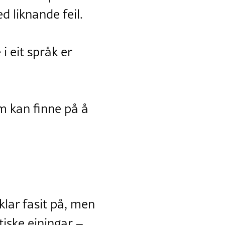
d liknande feil.
i eit språk er
m kan finne på å
klar fasit på, men
tiske einingar –