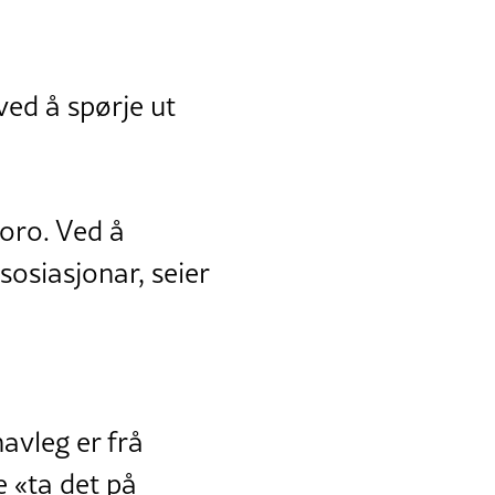
ved å spørje ut
moro. Ved å
osiasjonar, seier
avleg er frå
e «ta det på