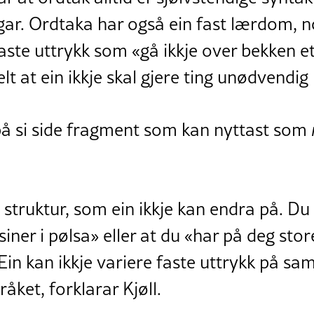
ingar. Ordtaka har også ein fast lærdom,
 faste uttrykk som «gå ikkje over bekken e
lt at ein ikkje skal gjere ting unødvendig
 på si side fragment som kan nyttast som
 struktur, som ein ikkje kan endra på. Du 
iner i pølsa» eller at du «har på deg stor
Ein kan ikkje variere faste uttrykk på s
åket, forklarar Kjøll.