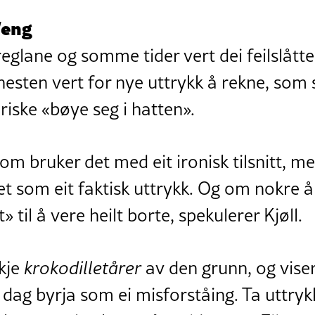
Weng
glane og somme tider vert dei feilslåtte
esten vert for nye uttrykk å rekne, som 
iske «bøye seg i hatten».
m bruker det med eit ironisk tilsnitt, me
t som eit faktisk uttrykk. Og om nokre å
» til å vere heilt borte, spekulerer Kjøll.
kkje
krokodilletårer
av den grunn, og viser
 dag byrja som ei misforståing. Ta uttryk