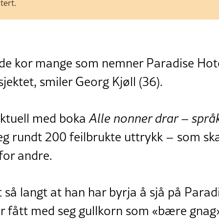
tert.
nde kor mange som nemner Paradise Hote
ektet, smiler Georg Kjøll (36).
aktuell med boka
Alle nonner drar – språk
eg rundt 200 feilbrukte uttrykk – som ska
or andre.
t så langt at han har byrja å sjå på Para
r fått med seg gullkorn som «bære gnag»,