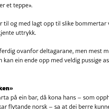
er et teppe».
til og med lagt opp til slike bommertar 
jente uttrykk.
ttferdig ovanfor deltagarane, men mest 
 kan ein ende opp med veldig pussige ass
rken»
arta på ein bar, då kona hans – som opph
ar flytande norsk – sa at dei berre kunn