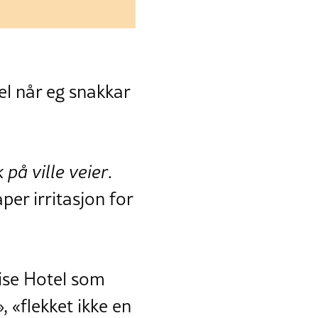
l når eg snakkar
 på ville veier
.
per irritasjon for
dise Hotel som
 «flekket ikke en