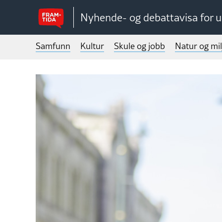
Nyhende- og debattavisa for 
Samfunn
Kultur
Skule og jobb
Natur og mil