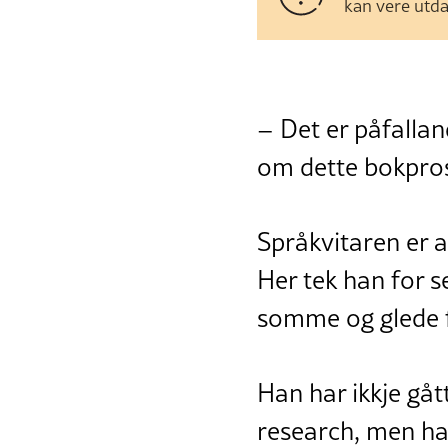
kan vere utda
– Det er påfalla
om dette bokprosj
Språkvitaren er 
Her tek han for s
somme og glede f
Han har ikkje gåt
research, men ha