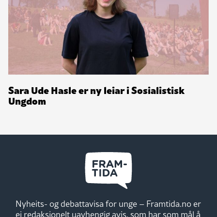
Sara Ude Hasle er ny leiar i Sosialistisk
Ungdom
Nyheits- og debattavisa for unge – Framtida.no er
ei redaksjonelt uavhengig avis, som har som mål å