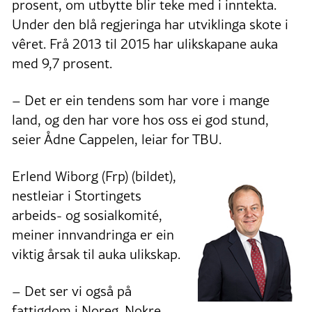
prosent, om utbytte blir teke med i inntekta.
Under den blå regjeringa har utviklinga skote i
vêret. Frå 2013 til 2015 har ulikskapane auka
med 9,7 prosent.
– Det er ein tendens som har vore i mange
land, og den har vore hos oss ei god stund,
seier Ådne Cappelen, leiar for TBU.
Erlend Wiborg (Frp) (bildet),
nestleiar i Stortingets
arbeids- og sosialkomité,
meiner innvandringa er ein
viktig årsak til auka ulikskap.
– Det ser vi også på
fattigdom i Noreg. Nokre