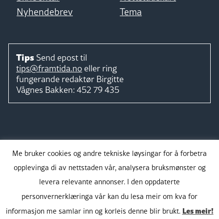
Nyhendebrev
Tema
Tips
Send epost til
tips@framtida.no
eller ring
fungerande redaktør
Birgitte
Vågnes Bakken:
452 79 435
Følg
Me bruker cookies og andre tekniske løysingar for å forbetra
opplevinga di av nettstaden vår, analysera bruksmønster og
levera relevante annonser. I den oppdaterte
personvernerklæringa vår kan du lesa meir om kva for
Takk for støtta:
Les meir!
informasjon me samlar inn og korleis denne blir brukt.