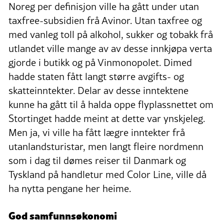
Noreg per definisjon ville ha gått under utan
taxfree-subsidien frå Avinor. Utan taxfree og
med vanleg toll på alkohol, sukker og tobakk frå
utlandet ville mange av av desse innkjøpa verta
gjorde i butikk og på Vinmonopolet. Dimed
hadde staten fått langt større avgifts- og
skatte­inntekter. Delar av desse inntektene
kunne ha gått til å halda oppe flyplassnettet om
Stortinget hadde meint at dette var ynskjeleg.
Men ja, vi ville ha fått lægre inntekter frå
utanlands­turistar, men langt fleire nordmenn
som i dag til dømes reiser til Danmark og
Tyskland på handletur med Color Line, ville då
ha nytta peng­ane her heime.
God samfunnsøkonomi