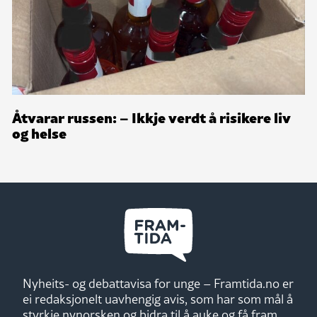
Åtvarar russen: – Ikkje verdt å risikere liv
og helse
Nyheits- og debattavisa for unge – Framtida.no er
ei redaksjonelt uavhengig avis, som har som mål å
styrkje nynorsken og bidra til å auke og få fram