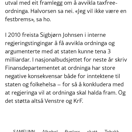
utval med eit framlegg om å avvikla taxfree-
ordninga. Halvorsen sa nei. «Jeg vil ikke være en
festbrems», sa ho.
I 2010 freista Sigbjørn Johnsen i interne
regjeringstingingar å få avvikla ordninga og
argumenterte med at staten kunne tena 3
milliardar. I nasjonalbudsjettet for neste år skriv
Finansdepartementet at ordninga har store
negative konsekvensar både for inntektene til
staten og folkehelsa – for så å konkludera med
at regjeringa vil at ordninga skal halda fram. Og
det støtta altså Venstre og KrF.
SAMFUNN
Alkohol
flyplass
skatt
Tobakk