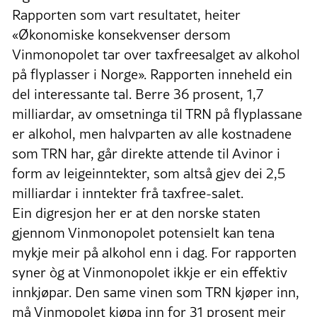
Rapporten som vart resultatet, heiter
«Økonomiske konsekvenser dersom
Vinmonopolet tar over taxfree­salget av alkohol
på flyplasser i Norge». Rapporten inneheld ein
del interessante tal. Berre 36 prosent, 1,7
milliardar, av omsetninga til TRN på flyplassane
er alkohol, men halvparten av alle kostnadene
som TRN har, går direkte attende til Avinor i
form av leigeinntekter, som altså gjev dei 2,5
milliardar i inntekter frå taxfree-salet.
Ein digresjon her er at den norske staten
gjennom Vinmonopolet potensielt kan tena
mykje meir på alkohol enn i dag. For rapporten
syner òg at Vinmonopolet ikkje er ein effektiv
innkjøpar. Den same vinen som TRN kjøper inn,
må Vinmopolet kjøpa inn for 31 prosent meir