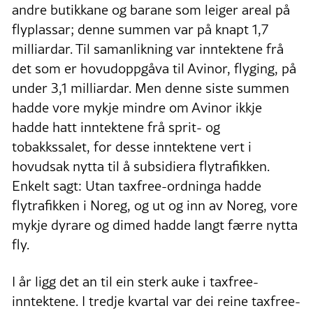
andre butikkane og barane som leiger areal på
flyplassar; denne summen var på knapt 1,7
milliardar. Til samanlikning var inntektene frå
det som er hovudoppgåva til Avinor, flyging, på
under 3,1 milliardar. Men denne siste summen
hadde vore mykje mindre om Avinor ikkje
hadde hatt inntektene frå sprit- og
tobakkssalet, for desse inntektene vert i
hovudsak nytta til å subsidiera flytrafikken.
Enkelt sagt: Utan taxfree-ordninga hadde
flytrafikken i Noreg, og ut og inn av Noreg, vore
mykje dyrare og dimed hadde langt færre nytta
fly.
I år ligg det an til ein sterk auke i taxfree-
inntektene. I tredje kvartal var dei reine taxfree-