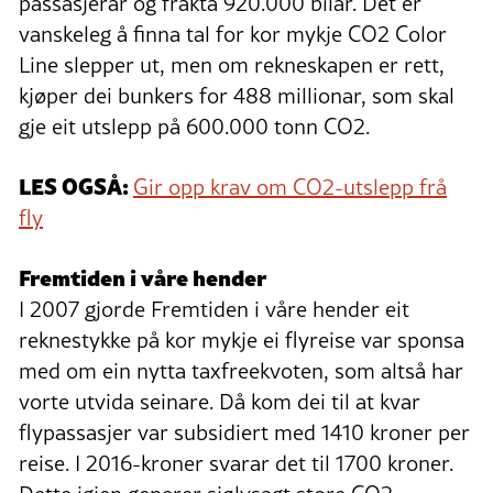
passasjerar og frakta 920.000 bilar. Det er
vanskeleg å finna tal for kor mykje CO2 Color
Line slepper ut, men om rekneskapen er rett,
kjøper dei bunkers for 488 millionar, som skal
gje eit utslepp på 600.000 tonn CO2.
LES OGSÅ:
Gir opp krav om CO2-utslepp frå
fly
Fremtiden i våre hender
I 2007 gjorde Fremtiden i våre hender eit
reknestykke på kor mykje ei flyreise var sponsa
med om ein nytta taxfreekvoten, som altså har
vorte utvida seinare. Då kom dei til at kvar
flypassasjer var subsidiert med 1410 kroner per
reise. I 2016-kroner svarar det til 1700 kroner.