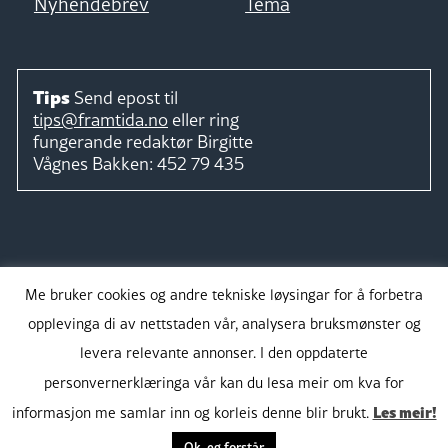
Nyhendebrev
Tema
Tips
Send epost til
tips@framtida.no
eller ring
fungerande redaktør
Birgitte
Vågnes Bakken:
452 79 435
Følg
Me bruker cookies og andre tekniske løysingar for å forbetra
opplevinga di av nettstaden vår, analysera bruksmønster og
levera relevante annonser. I den oppdaterte
personvernerklæringa vår kan du lesa meir om kva for
Takk for støtta:
Les meir!
informasjon me samlar inn og korleis denne blir brukt.
Ok, eg forstår