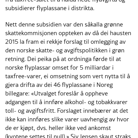
subsidierer flyplassane i distrikta.
Nett denne subsidien var den såkalla grønne
skattekommisjonen oppteken av då dei hausten
2015 la fram ei rekkje forslag til omlegging av
den norske skatte- og avgiftspolitikken i grøn
retning. Dei peika på at ordninga førde til at
norske flyplassar omset for 5 milliardar i
taxfree-varer, ei omsetning som vert nytta til å
gjera drifta av dei 46 flyplassane i Noreg
billegare: «Utvalget foreslår å oppheve
adgangen til å innføre alkohol- og tobakkvarer
toll- og avgiftsfritt. Forslaget innebærer at det
ikke kan innføres slike varer uavhengig av hvor
de er kjøpt, dvs. heller ikke ved ankomst
(kvotene settes til null).» Siv Jensen skaut straks