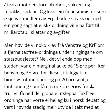
åtvara mot dei store alkohol-, sukker- og
tobakksskadane. Og kvar ein finansminister som
ikkje var medlem av Frp, hadde straks og med
ein gong sagt at ei slik ordning ville ha ført til
milliard­tap i skattar og avgifter.
Men høyrde vi noko krav frå Venstre og KrF om
å fjerna taxfree-ordninga under tingingane om
statsbudsjettet? Nei, det vi enda opp med i
staden, var ein marginal auke på 15 øre per liter
bensin og 35 øre for diesel, i tillegg til ei
biodrivstoffinnblanding på 20 prosent, ei
innblanding som få om nokon seriøs forskar
trur vil få ned dei globale utsleppa. Taxfree-
ordninga har vorte ei heilag ku i norsk debatt og
vert i røynda stadig meir utvida i takt med at