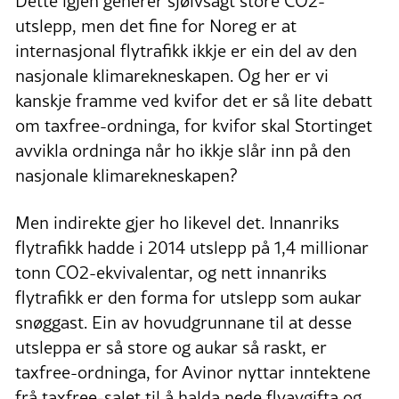
Dette igjen generer sjølvsagt store CO2-
utslepp, men det fine for Noreg er at
internasjonal flytrafikk ikkje er ein del av den
nasjonale klimarekneskapen. Og her er vi
kanskje framme ved kvifor det er så lite debatt
om taxfree-ordninga, for kvifor skal Stortinget
avvikla ordninga når ho ikkje slår inn på den
nasjonale klimarekneskapen?
Men indirekte gjer ho likevel det. Innanriks
flytrafikk hadde i 2014 utslepp på 1,4 millionar
tonn CO2-ekvivalentar, og nett innanriks
flytrafikk er den forma for utslepp som aukar
snøggast. Ein av hovudgrunnane til at desse
utsleppa er så store og aukar så raskt, er
taxfree-ordninga, for Avinor nyttar inntektene
frå taxfree-salet til å halda nede flyavgifta og