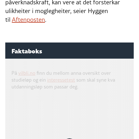
påverknadskraft, kan vere at det forsterkar
ulikheiter i moglegheiter, seier Hyggen
til
Aftenposten
.
Faktaboks
På
vilbli.no
finn du mellom anna oversikt over
studieløp og ein
interessetest
som skal syne kva
utdanningsløp som passar deg.