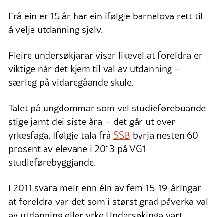
Frå ein er 15 år har ein ifølgje barnelova rett til
å velje utdanning sjølv.
Fleire undersøkjarar viser likevel at foreldra er
viktige når det kjem til val av utdanning –
særleg på vidaregåande skule.
Talet på ungdommar som vel studieførebuande
stige jamt dei siste åra – det går ut over
yrkesfaga. Ifølgje tala frå
SSB
byrja nesten 60
prosent av elevane i 2013 på VG1
studieførebyggjande.
I 2011 svara meir enn éin av fem 15-19-åringar
at foreldra var det som i størst grad påverka val
av utdanning eller yrke.Undersøkinga vart