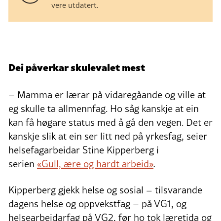
vere utdatert.
Dei påverkar skulevalet mest
–
Mamma er lærar på vidaregåande og ville at
eg skulle ta allmennfag. Ho såg kanskje at ein
kan få høgare status med å gå den vegen. Det er
kanskje slik at ein ser litt ned på yrkesfag, seier
helsefagarbeidar Stine Kipperberg i
serien
«Gull, ære og hardt arbeid»
.
Kipperberg gjekk helse og sosial – tilsvarande
dagens helse og oppvekstfag – på VG1, og
helsearbeidarfag på VG2, før ho tok læretida og