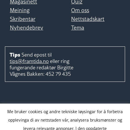
Magasinett
Quiz
Meining
Om oss
Skribentar
Nettstadskart
Nyhendebrev
Tema
Tips
Send epost til
tips@framtida.no
eller ring
fungerande redaktør
Birgitte
Vågnes Bakken:
452 79 435
Følg
Me bruker cookies og andre tekniske løysingar for å forbetra
opplevinga di av nettstaden vår, analysera bruksmønster og
levera relevante annonser. I den oppdaterte