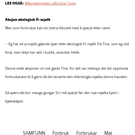
LES OGSÅ:
Målungdommen utfordrar Coop
Aksjon økologisk H-mjølk
Men som forbrukar kan ein betra tilbodet med å spørje etter varer.
– Eg har eit prosjekt gåande spør etter økologisk H-mjølk frå Tine, som eg veit
finst, men ikkje har sett i butikk, avsluttar Helle.
Denne vesle aksjonen vil nok gleda Tine, for det var nettopp det dei oppmoda
forbrukarane til å gjere då dei lanserte den etterlengta mjølka denne hausten.
Så spørs det kor mange gongar Siri må spørje før den nye mjølka kjem i
kjøleskåpet.
SAMFUNN
Forbruk
Forbrukar
Mat