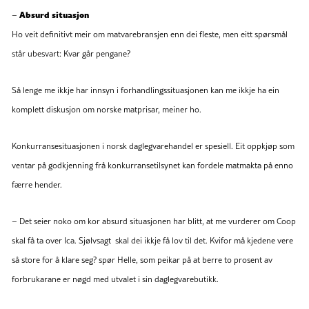
Absurd situasjon
–
Ho veit definitivt meir om matvarebransjen enn dei fleste, men eitt spørsmål
står ubesvart: Kvar går pengane?
Så lenge me ikkje har innsyn i forhandlingssituasjonen kan me ikkje ha ein
komplett diskusjon om norske matprisar, meiner ho.
Konkurransesituasjonen i norsk daglegvarehandel er spesiell. Eit oppkjøp som
ventar på godkjenning frå konkurransetilsynet kan fordele matmakta på enno
færre hender.
– Det seier noko om kor absurd situasjonen har blitt, at me vurderer om Coop
skal få ta over Ica. Sjølvsagt skal dei ikkje få lov til det. Kvifor må kjedene vere
så store for å klare seg? spør Helle, som peikar på at berre to prosent av
forbrukarane er nøgd med utvalet i sin daglegvarebutikk.