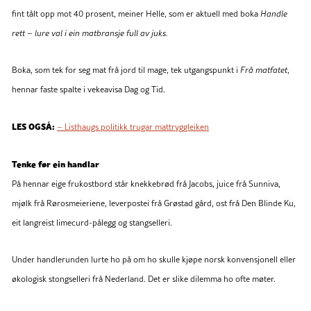
fint tålt opp mot 40 prosent, meiner Helle, som er aktuell med boka
Handle
rett – lure val i ein matbransje full av juks.
Boka, som tek for seg mat frå jord til mage, tek utgangspunkt i
Frå matfatet
,
hennar faste spalte i vekeavisa Dag og Tid.
LES OGSÅ:
– Listhaugs politikk trugar mattryggleiken
Tenke før ein handlar
På hennar eige frukostbord står knekkebrød frå Jacobs, juice frå Sunniva,
mjølk frå Rørosmeieriene, leverpostei frå Grøstad gård, ost frå Den Blinde Ku,
eit langreist limecurd-pålegg og stangselleri.
Under handlerunden lurte ho på om ho skulle kjøpe norsk konvensjonell eller
økologisk stongselleri frå Nederland. Det er slike dilemma ho ofte møter.