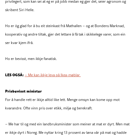
privilegert, som kan sei at eg er på jobb medan eg gjer det, seier agronom og
skribent Siri Helle.
Ho er òg glad for å bu eit steinkast frå Mathallen – og at Bondens Marknad,
kooperativ og andre tiltak, gjer det lettare å få tak i skikkelege varer, som ein
ser kvar kjem ifrå.
Ho er bevisst, men ikkje fanatisk.
LES OGSÅ:
– Me kan ikkje leva på Ikea-møblar
Prisbevisst minister
For å handle rett er ikkje alltid like lett. Menge omsyn kan kome opp mot
kvarandre. Ofte vinn pris over etikk, miljø og berekraft.
– Me har til og med ein landbruksminister som meiner at mat er dyrt. Men mat
er ikkje dyrt i Noreg. Me nyttar kring 13 prosent av løna vår på mat og hadde