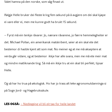
Valet hamna på den norske, som såg finast ut.
Ifølgje Helle bruker dei fleste kring fem sekund på å avgjere om dei skal kjøpe
ei vare eller ei, men me kunne godt ha brukt 15 sekund.
– Fyrst må ein tenkje råvarer. Jo, nærare råvarene, jo færre hemmelegheiter er
det. Michael Pollan, ein amerikansk matskribent, seier at ein skal ete det
bestemor di hadde kjent att som mat. No meiner eg at me må akseptere at
verda går vidare, og at bestemor ikkje har alle svara, men me må ete meir mat
og mindre matliknande ting. Så må ein ikkje tru at ein skal bli perfekt, tipsar
Helle.
Og så har ho trua på økologisk. Ho har jo trass alt teke agronomutdanninga si
på Sogn Jord- og Hagebruksskule.
LES OGSÅ:
– Nedlegging vil bli eit tap for heile landet