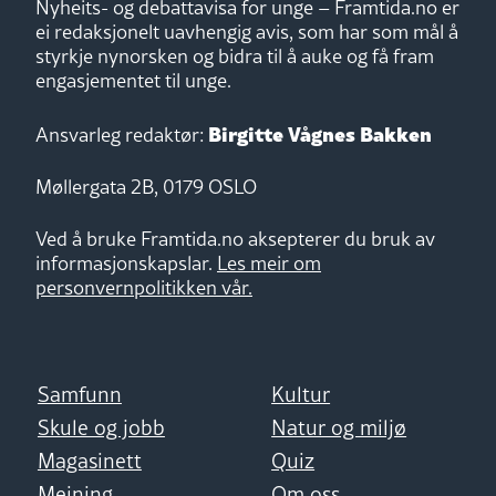
Nyheits- og debattavisa for unge – Framtida.no er
ei redaksjonelt uavhengig avis, som har som mål å
styrkje nynorsken og bidra til å auke og få fram
engasjementet til unge.
Birgitte Vågnes Bakken
Ansvarleg redaktør:
Møllergata 2B, 0179 OSLO
Ved å bruke Framtida.no aksepterer du bruk av
informasjonskapslar.
Les meir om
personvernpolitikken vår.
Samfunn
Kultur
Skule og jobb
Natur og miljø
Magasinett
Quiz
Meining
Om oss