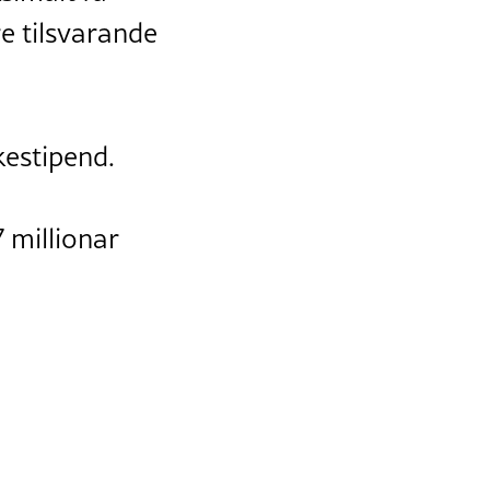
re tilsvarande
kestipend.
 millionar