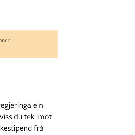
jonen
regjeringa ein
 viss du tek imot
ukestipend frå