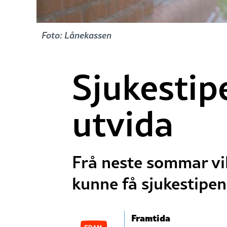
Foto: Lånekassen
Sjukestip
utvida
Frå neste sommar vi
kunne få sjukestipen
Framtida