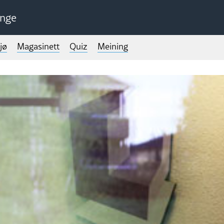
unge
jø
Magasinett
Quiz
Meining