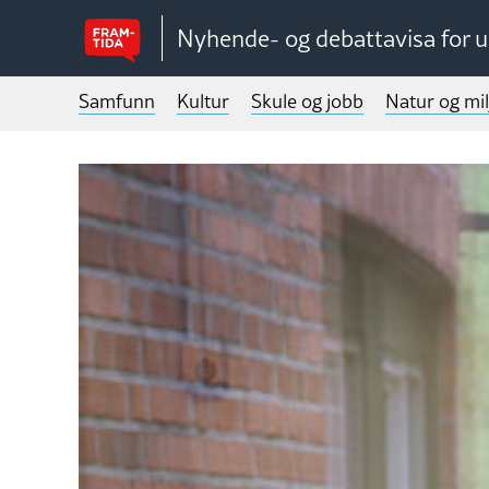
Nyhende- og debattavisa for 
Samfunn
Kultur
Skule og jobb
Natur og mil