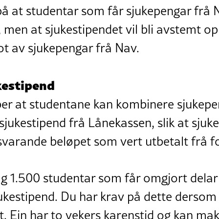
på at studentar som får sjukepengar frå Na
d, men at sjukestipendet vil bli avstemt 
ot av sjukepengar frå Nav.
ukestipend
ber at studentane kan kombinere sjukepe
jukestipend frå Lånekassen, slik at sjuk
tilsvarande beløpet som vert utbetalt frå f
ag 1.500 studentar som får omgjort delar a
jukestipend. Du har krav på dette dersom
. Ein har to vekers karenstid og kan mak