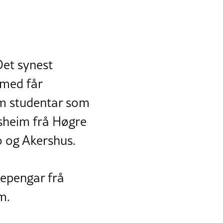
Det synest
rmed får
om studentar som
Asheim frå Høgre
o og Akershus.
kepengar frå
m.