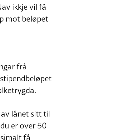
v ikkje vil få
opp mot beløpet
ngar frå
estipendbeløpet
olketrygda.
v lånet sitt til
 du er over 50
simalt få