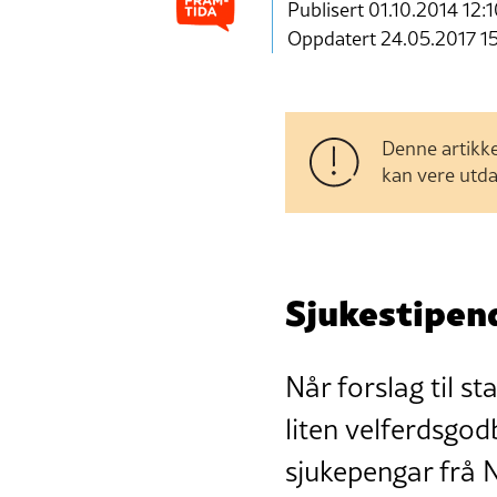
Publisert
01.10.2014 12:
Oppdatert 24.05.2017 1
Denne artikke
kan vere utda
Sjukestipend
Når forslag til st
liten velferdsgodb
sjukepengar frå N