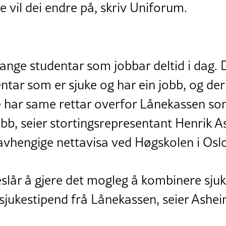
 vil dei endre på, skriv Uniforum.
ange studentar som jobbar deltid i dag. 
ntar som er sjuke og har ein jobb, og de
je har same rettar overfor Lånekassen s
jobb, seier stortingsrepresentant Henrik 
uavhengige nettavisa ved Høgskolen i Osl
eslår å gjere det mogleg å kombinere sju
sjukestipend frå Lånekassen, seier Ashei