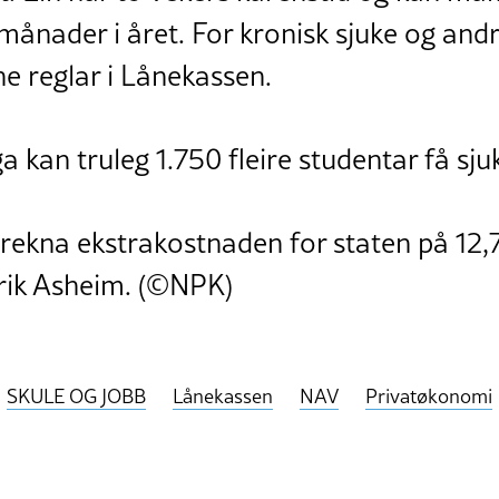
 månader i året. For kronisk sjuke og and
ne reglar i Lånekassen.
 kan truleg 1.750 fleire studentar få sju
erekna ekstrakostnaden for staten på 12,7
nrik Asheim. (©NPK)
SKULE OG JOBB
Lånekassen
NAV
Privatøkonomi