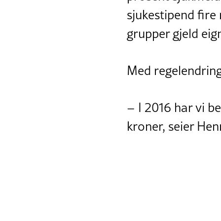
sjukestipend fire
grupper gjeld eig
Med regelendringa
– I 2016 har vi b
kroner, seier He