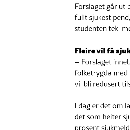
Forslaget går ut 
fullt sjukestipen
studenten tek im
Fleire vil få sj
– Forslaget inne
folketrygda med s
vil bli redusert 
I dag er det om l
det som heiter s
prosent sjukmeldt