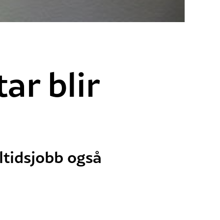
ar blir
ltidsjobb også