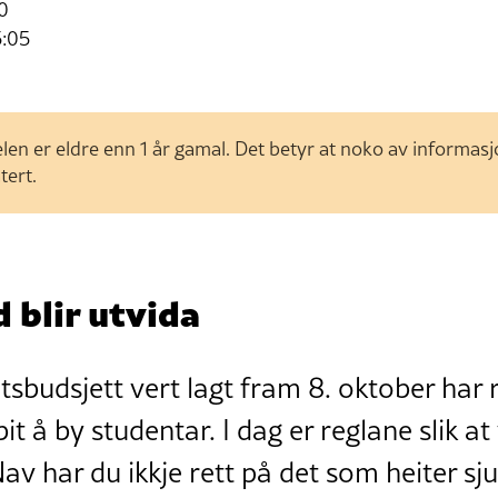
10
5:05
len er eldre enn 1 år gamal. Det betyr at noko av informas
tert.
 blir utvida
atsbudsjett vert lagt fram 8. oktober har 
it å by studentar. I dag er reglane slik at
av har du ikkje rett på det som heiter sj