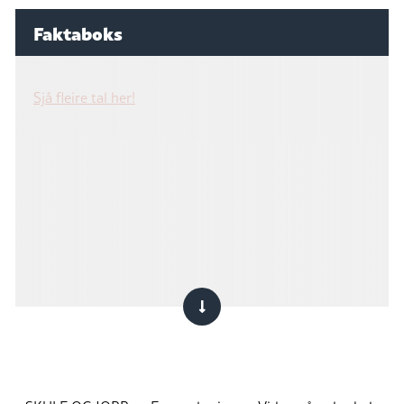
Faktaboks
Sjå fleire tal her!