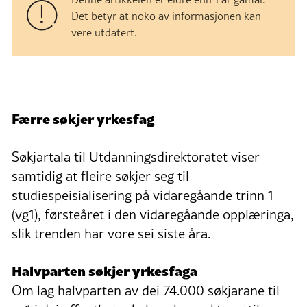
Det betyr at noko av informasjonen kan
vere utdatert.
Færre søkjer yrkesfag
Søkjartala til Utdanningsdirektoratet viser
samtidig at fleire søkjer seg til
studiespeisialisering på vidaregåande trinn 1
(vg1), førsteåret i den vidaregåande opplæringa,
slik trenden har vore sei siste åra.
Halvparten søkjer yrkesfaga
Om lag halvparten av dei 74.000 søkjarane til