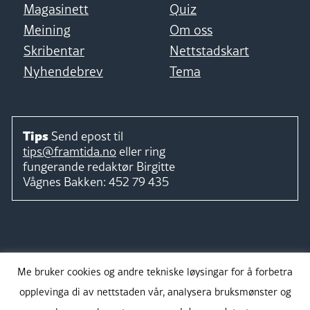
Magasinett
Quiz
Meining
Om oss
Skribentar
Nettstadskart
Nyhendebrev
Tema
Tips
Send epost til
tips@framtida.no
eller ring
fungerande redaktør
Birgitte
Vågnes Bakken:
452 79 435
Følg
Me bruker cookies og andre tekniske løysingar for å forbetra
opplevinga di av nettstaden vår, analysera bruksmønster og