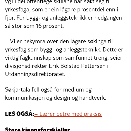
vg1 i dei offentlege skulane har søkt seg til
yrkesfaga, som er ein lågare prosentdel enn i
fjor. For bygg- og anleggsteknikk er nedgangen
så stor som 16 prosent.
– Vi er bekymra over den lågare søkinga til
yrkesfag som bygg- og anleggsteknikk. Dette er
viktig fagkunnskap som samfunnet treng, seier
divisjonsdirektør Erik Bolstad Pettersen i
Utdanningsdirektoratet.
Søkjartala fell også for medium og
kommunikasjon og design og handtverk.
LES OGSÅ:
– Lærer betre med praksis
Store kjønnsforskjellar