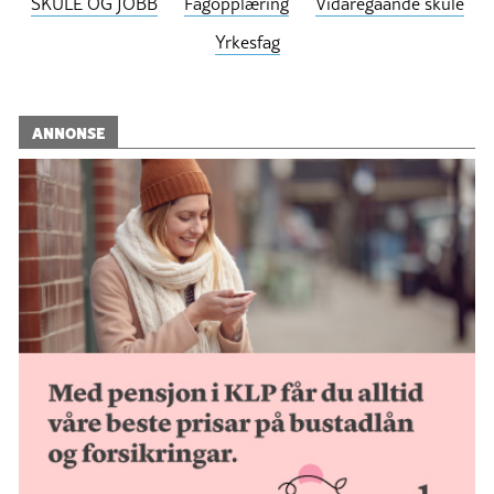
SKULE OG JOBB
Fagopplæring
Vidaregåande skule
Yrkesfag
ANNONSE