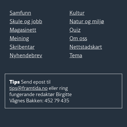
Samfunn
Kultur
Skule og jobb
Natur og miljø
Magasinett
Quiz
Meining
Om oss
Skribentar
Nettstadskart
Nyhendebrev
Tema
Tips
Send epost til
tips@framtida.no
eller ring
fungerande redaktør
Birgitte
Vågnes Bakken:
452 79 435