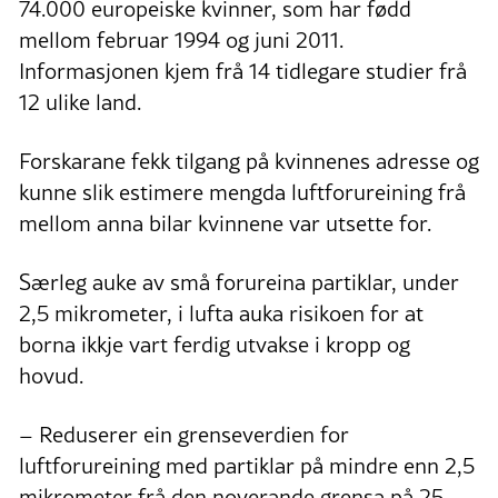
74.000 europeiske kvinner, som har fødd
mellom februar 1994 og juni 2011.
Informasjonen kjem frå 14 tidlegare studier frå
12 ulike land.
Forskarane fekk tilgang på kvinnenes adresse og
kunne slik estimere mengda luftforureining frå
mellom anna bilar kvinnene var utsette for.
Særleg auke av små forureina partiklar, under
2,5 mikrometer, i lufta auka risikoen for at
borna ikkje vart ferdig utvakse i kropp og
hovud.
– Reduserer ein grenseverdien for
luftforureining med partiklar på mindre enn 2,5
mikrometer frå den noverande grensa på 25