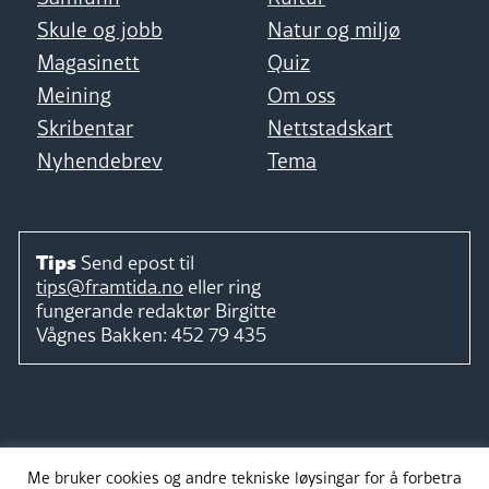
Skule og jobb
Natur og miljø
Magasinett
Quiz
Meining
Om oss
Skribentar
Nettstadskart
Nyhendebrev
Tema
Tips
Send epost til
tips@framtida.no
eller ring
fungerande redaktør
Birgitte
Vågnes Bakken:
452 79 435
Følg
Me bruker cookies og andre tekniske løysingar for å forbetra