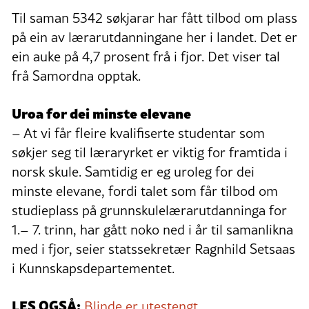
Til saman 5342 søkjarar har fått tilbod om plass
på ein av lærarutdanningane her i landet. Det er
ein auke på 4,7 prosent frå i fjor. Det viser tal
frå Samordna opptak.
Uroa for dei minste elevane
– At vi får fleire kvalifiserte studentar som
søkjer seg til læraryrket er viktig for framtida i
norsk skule. Samtidig er eg uroleg for dei
minste elevane, fordi talet som får tilbod om
studieplass på grunnskulelærarutdanninga for
1.– 7. trinn, har gått noko ned i år til samanlikna
med i fjor, seier statssekretær Ragnhild Setsaas
i Kunnskapsdepartementet.
LES OGSÅ:
Blinde er utestengt