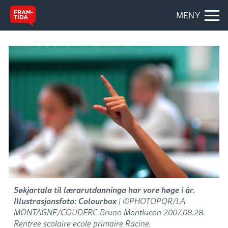
MENY
Søkjartala til lærarutdanninga har vore høge i år.
Illustrasjonsfoto: Colourbox
| ©PHOTOPQR/LA
MONTAGNE/COUDERC Bruno Montlucon 2007.08.28.
Rentree scolaire ecole primaire Racine.