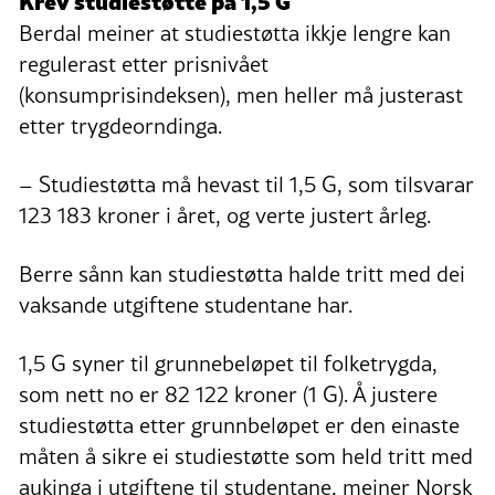
Krev studiestøtte på 1,5 G
Berdal meiner at studiestøtta ikkje lengre kan
regulerast etter prisnivået
(konsumprisindeksen), men heller må justerast
etter trygdeorndinga.
– Studiestøtta må hevast til 1,5 G, som tilsvarar
123 183 kroner i året, og verte justert årleg.
Berre sånn kan studiestøtta halde tritt med dei
vaksande utgiftene studentane har.
1,5 G syner til grunnebeløpet til folketrygda,
som nett no er 82 122 kroner (1 G). Å justere
studiestøtta etter grunnbeløpet er den einaste
måten å sikre ei studiestøtte som held tritt med
aukinga i utgiftene til studentane, meiner Norsk