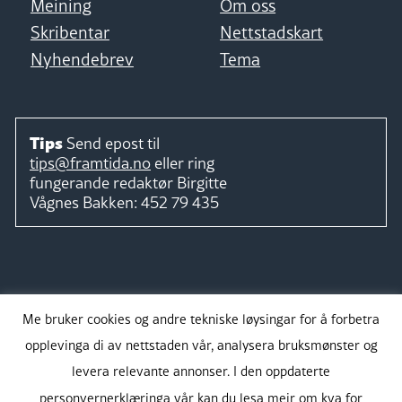
Meining
Om oss
Skribentar
Nettstadskart
Nyhendebrev
Tema
Tips
Send epost til
tips@framtida.no
eller ring
fungerande redaktør
Birgitte
Vågnes Bakken:
452 79 435
Følg
Me bruker cookies og andre tekniske løysingar for å forbetra
opplevinga di av nettstaden vår, analysera bruksmønster og
levera relevante annonser. I den oppdaterte
personvernerklæringa vår kan du lesa meir om kva for