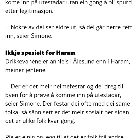
kome inn på utestadar utan ein gong å bli spurd
etter legitimasjon.
– Nokre av dei ser eldre ut, så dei går berre rett
inn, seier Simone.
Ikkje spesielt for Haram
Drikkevanene er annleis i Ålesund enn i Haram,
meiner jentene.
– Der er det meir heimefestar og dei dreg til
byen for å prøve å komme inn på utestadar,
seier Simone. Der festar dei ofte med dei same
folka, så sånn sett er det meir sosialt her sidan
det er ulike folk kvar gong.
Pia er einig og legg til at det er folk frå andre