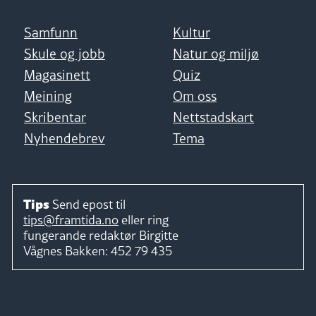
Samfunn
Kultur
Skule og jobb
Natur og miljø
Magasinett
Quiz
Meining
Om oss
Skribentar
Nettstadskart
Nyhendebrev
Tema
Tips
Send epost til
tips@framtida.no
eller ring
fungerande redaktør
Birgitte
Vågnes Bakken:
452 79 435