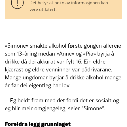
Det betyr at noko av informasjonen kan
vere utdatert.
«Simone» smakte alkohol første gongen allereie
som 13-åring medan «Anne» og «Pia» byrja å
drikke då dei akkurat var fylt 16. Ein eldre
kjærast og eldre venninner var pådrivarane.
Mange ungdomar byrjar å drikke alkohol mange
år før dei eigentleg har lov.
– Eg heldt fram med det fordi det er sosialt og
eg blir meir omgjengeleg, seier ”Simone”.
Foreldra legg grunnlaget