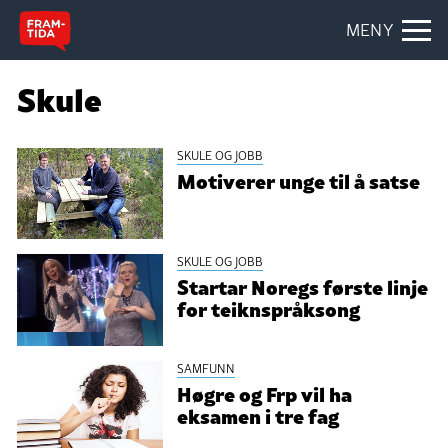
MENY
Skule
SKULE OG JOBB
Motiverer unge til å satse
SKULE OG JOBB
Startar Noregs første linje
for teiknspråksong
SAMFUNN
Høgre og Frp vil ha
eksamen i tre fag