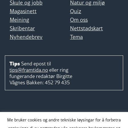
Skule og jobb
Natur og miljø
Magasinett
Quiz
Meining
Om oss
Skribentar
Nettstadskart
Nyhendebrev
Tema
Tips
Send epost til
tips@framtida.no
eller ring
fungerande redaktør
Birgitte
Vågnes Bakken:
452 79 435
Følg
Me bruker cookies og andre tekniske løysingar for å forbetra