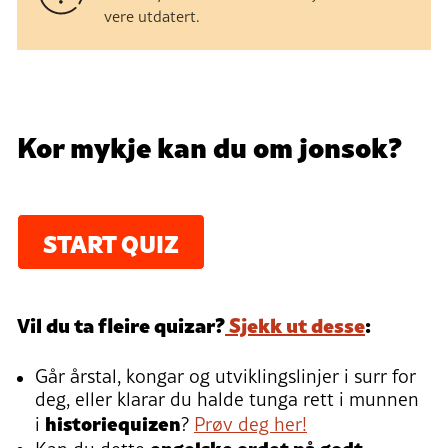
vere utdatert.
Quiz:
Kor mykje kan du om jonsok?
START QUIZ
Vil du ta fleire quizar?
Sjekk ut desse
:
Går årstal, kongar og utviklingslinjer i surr for
deg, eller klarar du halde tunga rett i munnen
historiequizen
i
?
Prøv deg her!
engelske
ordet på godt