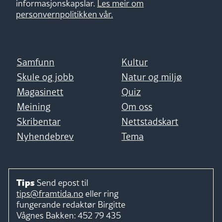
informasjonskapslar.
Les meir om
personvernpolitikken vår.
Samfunn
Kultur
Skule og jobb
Natur og miljø
Magasinett
Quiz
Meining
Om oss
Skribentar
Nettstadskart
Nyhendebrev
Tema
Tips
Send epost til
tips@framtida.no
eller ring
fungerande redaktør
Birgitte
Vågnes Bakken:
452 79 435