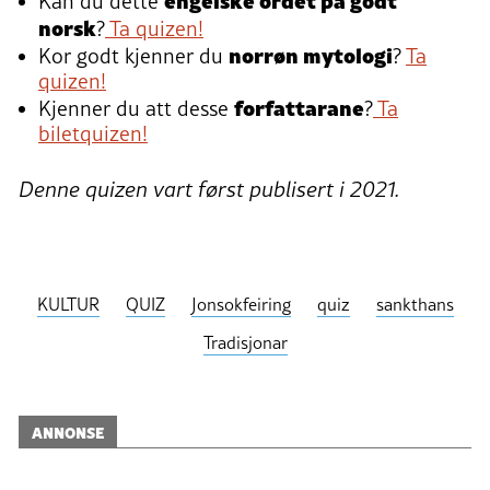
Kan du dette
norsk
?
Ta quizen!
norrøn mytologi
Kor godt kjenner du
?
Ta
quizen!
forfattarane
Kjenner du att desse
?
Ta
biletquizen!
Denne quizen vart først publisert i 2021.
KULTUR
QUIZ
Jonsokfeiring
quiz
sankthans
Tradisjonar
ANNONSE