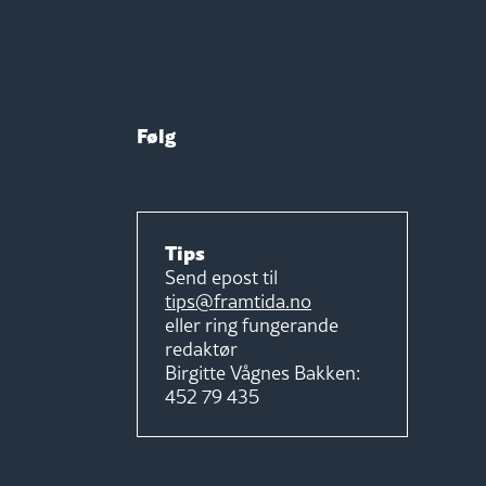
Følg
Tips
Send epost til
tips@framtida.no
eller ring fungerande
redaktør
Birgitte Vågnes Bakken:
452 79 435