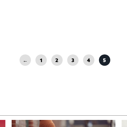
←
1
2
3
4
5