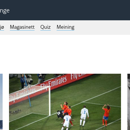
unge
jø
Magasinett
Quiz
Meining