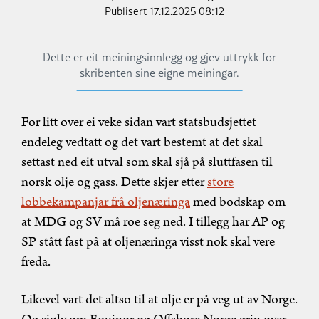
Publisert
17.12.2025 08:12
Dette er eit meiningsinnlegg og gjev uttrykk for
skribenten sine eigne meiningar.
For litt over ei veke sidan vart statsbudsjettet
endeleg vedtatt og det vart bestemt at det skal
settast ned eit utval som skal sjå på sluttfasen til
norsk olje og gass. Dette skjer etter
store
lobbekampanjar frå oljenæringa
med bodskap om
at MDG og SV må roe seg ned. I tillegg har AP og
SP stått fast på at oljenæringa visst nok skal vere
freda.
Likevel vart det altso til at olje er på veg ut av Norge.