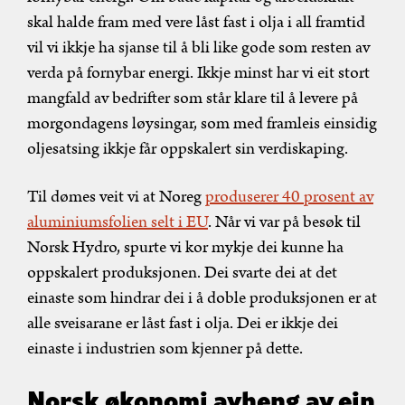
skal halde fram med vere låst fast i olja i all framtid
vil vi ikkje ha sjanse til å bli like gode som resten av
verda på fornybar energi. Ikkje minst har vi eit stort
mangfald av bedrifter som står klare til å levere på
morgondagens løysingar, som med framleis einsidig
oljesatsing ikkje får oppskalert sin verdiskaping.
Til dømes veit vi at Noreg
produserer 40 prosent av
aluminiumsfolien selt i EU
. Når vi var på besøk til
Norsk Hydro, spurte vi kor mykje dei kunne ha
oppskalert produksjonen. Dei svarte dei at det
einaste som hindrar dei i å doble produksjonen er at
alle sveisarane er låst fast i olja. Dei er ikkje dei
einaste i industrien som kjenner på dette.
Norsk økonomi avheng av ein