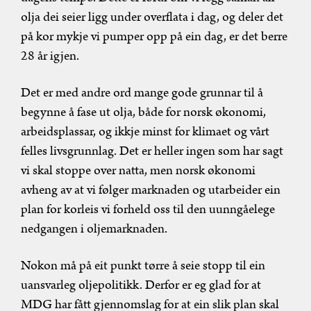
olja dei seier ligg under overflata i dag, og deler det
på kor mykje vi pumper opp på ein dag, er det berre
28 år igjen.
Det er med andre ord mange gode grunnar til å
begynne å fase ut olja, både for norsk økonomi,
arbeidsplassar, og ikkje minst for klimaet og vårt
felles livsgrunnlag. Det er heller ingen som har sagt
vi skal stoppe over natta, men norsk økonomi
avheng av at vi følger marknaden og utarbeider ein
plan for korleis vi forheld oss til den uunngåelege
nedgangen i oljemarknaden.
Nokon må på eit punkt tørre å seie stopp til ein
uansvarleg oljepolitikk. Derfor er eg glad for at
MDG har fått gjennomslag for at ein slik plan skal