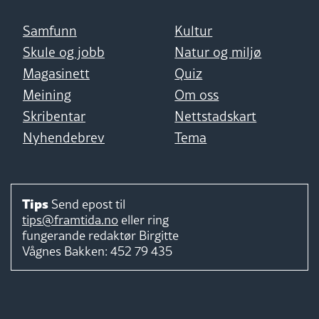
Samfunn
Kultur
Skule og jobb
Natur og miljø
Magasinett
Quiz
Meining
Om oss
Skribentar
Nettstadskart
Nyhendebrev
Tema
Tips
Send epost til
tips@framtida.no
eller ring
fungerande redaktør
Birgitte
Vågnes Bakken:
452 79 435