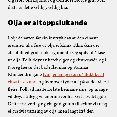
Og sjølv om Equinor og Offshore Norge grin over
dette er dette veldig, veldig bra.
Olja er altoppslukande
I oljedebatten får ein inntrykk av at den einaste
grunnen til å fase ut olja er klima. Klimakrisa er
absolutt eit godt nok argument i seg sjølv til å fase
ut olja. Folk døyr av hetebølger og ekstremvêr, og i
Noreg herjar det både flaumar og stormar.
Klimaendringane
tvinger ein person på flukt kvart
einaste sekund
, og framover tyder alt på at det vil bli
fleire. Folk vil måtte forlate heimane sine, og mange
vil døy. I tillegg vil enorme verdiar verte øydelagde.
Dette er alvorleg og éin god grunn til kvifor vi treng
ei gradvis utfasing av olja, men langt ifrå den