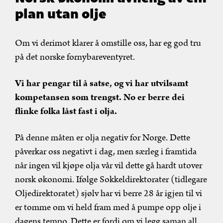
plan utan olje
Om vi derimot klarer å omstille oss, har eg god tru
på det norske fornybareventyret.
Vi har pengar til å satse, og vi har utvilsamt
kompetansen som trengst. No er berre dei
flinke folka låst fast i olja.
På denne måten er olja negativ for Norge. Dette
påverkar oss negativt i dag, men særleg i framtida
når ingen vil kjøpe olja vår vil dette gå hardt utover
norsk økonomi. Ifølge Sokkeldirektorater (tidlegare
Oljedirektoratet) sjølv har vi berre 28 år igjen til vi
er tomme om vi held fram med å pumpe opp olje i
dagens tempo. Dette er fordi om vi legg saman all