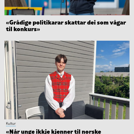
«Grådige politikarar skattar dei som vågar
til konkurs»
Kultur
«Når unge ikkje kjenner til norske