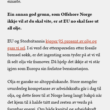
einaste.
Ein annan god grunn, som Offshore Norge
ikkje vil at du skal vite, er at EU no skal fase ut
all olje.
EU og Storbritannia
kjøper 95 prosent av olje og
gass vi sel
. I ei verd der etterspørselen etter fossile
brensel søkk, er det ingenting som tyder på at vi vil
få selt olja vår framover. Då hjelp det ikkje at vi står
igjen som Europa sin forlatne bensinstasjon.
Olja er ganske so altoppslukande. Store mengder
uvurderleg kompetanse av arbeidskrafta går i dag til
olja, og dette fører til at Norge heng langt bakpå når
det kjem til å halde tritt med resten av verda på
fornybar energi. Om både kapital og arbeidskraft