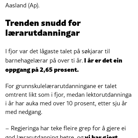
Aasland (Ap).
Trenden snudd for
lærarutdanningar
I fjor var det lågaste talet på søkjarar til
I år er det ein
barnehagelærar på over ti år.
oppgang på 2,65 prosent.
For grunnskulelærarutdanningane er talet
omtrent likt som i fjor, medan lektorutdanninga
i år har auka med over 10 prosent, etter sju år
med nedgang.
– Regjeringa har teke fleire grep for å gjere ei
vi har gjort
god lærarutdanning betre, og