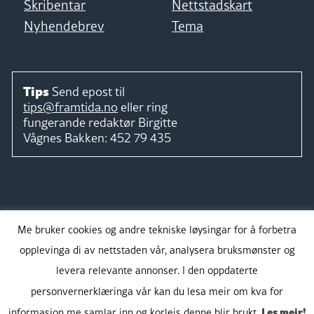
Skribentar
Nettstadskart
Nyhendebrev
Tema
Tips
Send epost til
tips@framtida.no
eller ring
fungerande redaktør
Birgitte
Vågnes Bakken:
452 79 435
Følg
Me bruker cookies og andre tekniske løysingar for å forbetra
opplevinga di av nettstaden vår, analysera bruksmønster og
levera relevante annonser. I den oppdaterte
personvernerklæringa vår kan du lesa meir om kva for
Takk for støtta:
Les meir!
informasjon me samlar inn og korleis denne blir brukt.