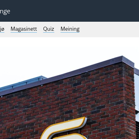
unge
jø
Magasinett
Quiz
Meining