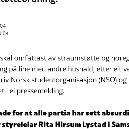
:04
0:04
kal omfattast av straumstøtte og noregsp
ng på line med andre hushald, etter eit v
skriv Norsk studentorganisasjon (NSO) og
 i ei pressemelding.
lade for at alle partia har sett absur
r styreleiar Rita Hirsum Lystad i Sa