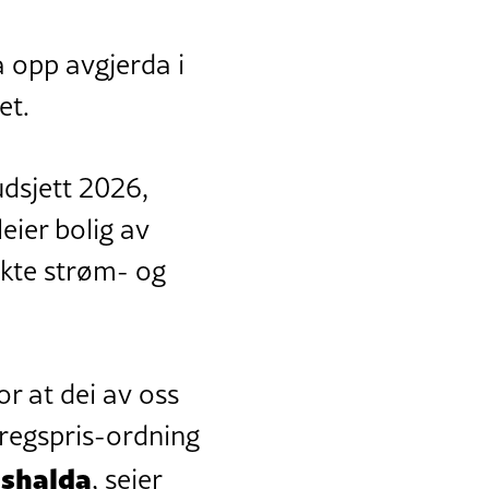
a opp avgjerda i
et.
udsjett 2026,
eier bolig av
økte strøm- og
for at dei av oss
oregspris-ordning
ushalda
, seier