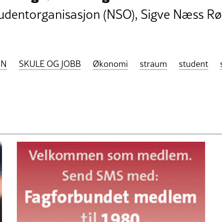
studentorganisasjon (NSO), Sigve Næss Rø
NN
SKULE OG JOBB
Økonomi
straum
student