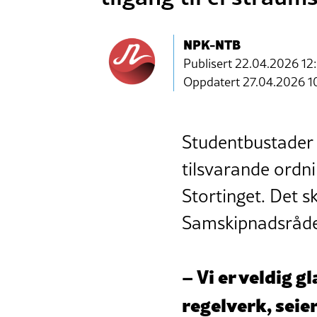
NPK-NTB
Publisert
22.04.2026 12
Oppdatert 27.04.2026 1
Studentbustader s
tilsvarande ordni
Stortinget. Det 
Samskipnadsrådet
– Vi er veldig g
regelverk, seie