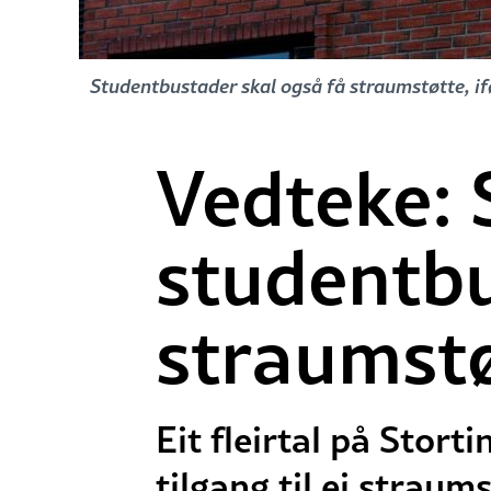
Studentbustader skal også få straumstøtte, ifø
Vedteke: 
studentbu
straumst
Eit fleirtal på Stort
tilgang til ei straum