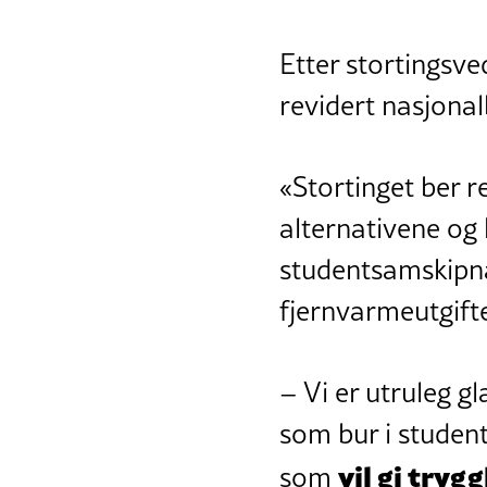
Etter stortingsve
revidert nasjonalb
«Stortinget ber r
alternativene og
studentsamskipna
fjernvarmeutgifte
– Vi er utruleg gl
som bur i studen
vil gi tryg
som