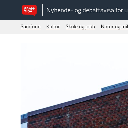
Nyhende- og debattavisa for 
Samfunn
Kultur
Skule og jobb
Natur og mil