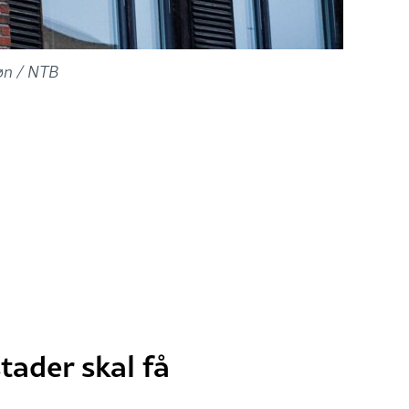
jøn / NTB
tader skal få