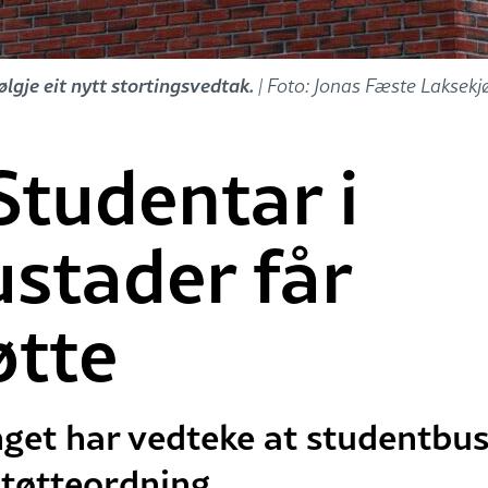
lgje eit nytt stortingsvedtak.
| Foto: Jonas Fæste Laksek
Studentar i
stader får
øtte
inget har vedteke at studentbus
støtteordning.