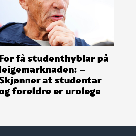
For få studenthyblar på
leigemarknaden: –
Skjønner at studentar
og foreldre er urolege