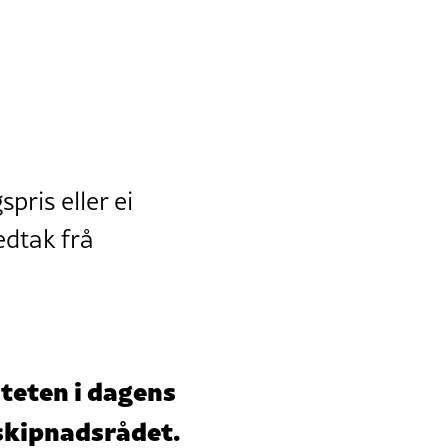
ris eller ei
edtak frå
diteten i dagens
mskipnadsrådet.