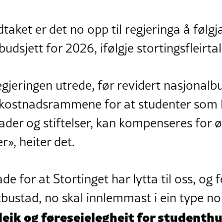
dtaket er det no opp til regjeringa å følgj
udsjett for 2026, ifølgje stortingsfleirtal
egjeringen utrede, før revidert nasjonalb
 kostnadsrammene for at studenter som l
der og stiftelser, kan kompenseres for 
r», heiter det.
ade for at Stortinget har lytta til oss, og 
tbustad, no skal innlemmast i ein type n
gleik og føreseielegheit for studenth