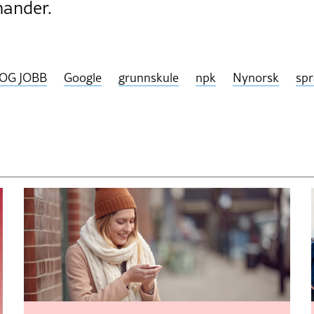
nander.
OG JOBB
Google
grunnskule
npk
Nynorsk
spr