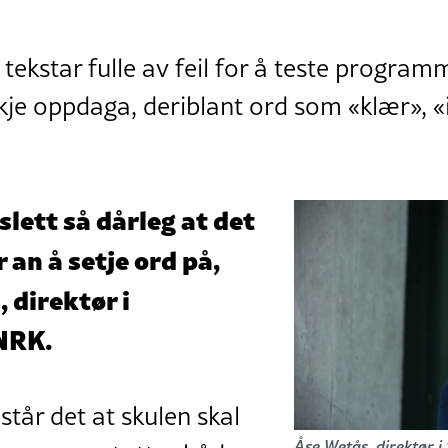
 tekstar fulle av feil for å teste progra
 ikkje oppdaga, deriblant ord som «klær», 
 slett så dårleg at det
 an å setje ord på,
 direktør i
 NRK.
står det at skulen skal
Åse Wetås, direktør i