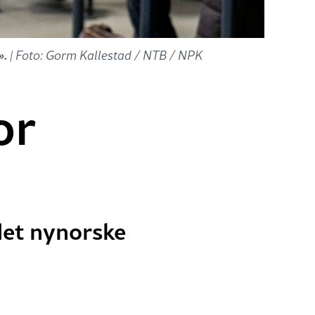
».
| Foto: Gorm Kallestad / NTB / NPK
or
 det nynorske