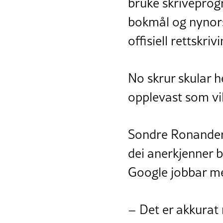
bruke skriveprog
bokmål og nynors
offisiell rettskrivi
No skrur skular h
opplevast som vil
Sondre Ronander, 
dei anerkjenner b
Google jobbar me
– Det er akkurat