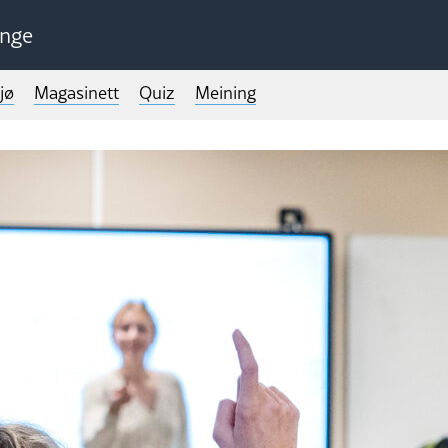
unge
jø
Magasinett
Quiz
Meining