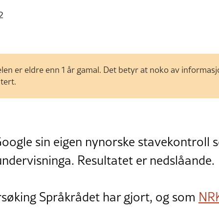
2
len er eldre enn 1 år gamal. Det betyr at noko av informas
tert.
Google sin eigen nynorske stavekontroll 
 undervisninga. Resultatet er nedslåande.
ersøking Språkrådet har gjort, og som
NR