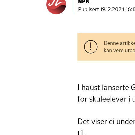
NPK
Publisert
19.12.2024 16:1
Denne artikke
kan vere utda
I haust lanserte 
for skuleelevar i
Det viser ei und
til.