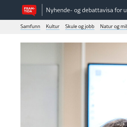
Nyhende- og debattavisa for 
Samfunn
Kultur
Skule og jobb
Natur og mil