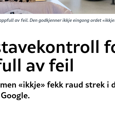
ppfull av feil. Den godkjenner ikkje eingong ordet «ikkje
tavekontroll f
ull av feil
, men «ikkje» fekk raud strek i
 Google.