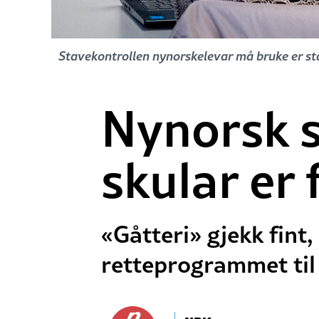
Stavekontrollen nynorskelevar må bruke er sta
Nynorsk s
skular er f
«Gåtteri» gjekk fint
retteprogrammet til