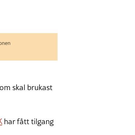
jonen
som skal brukast
K
har fått tilgang