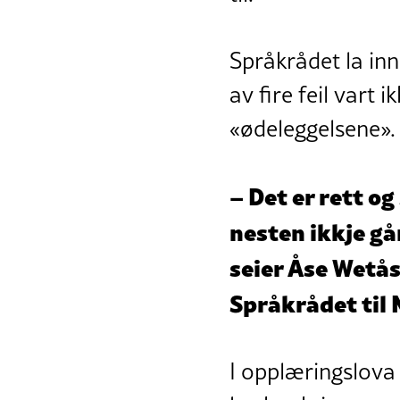
Språkrådet la inn
av fire feil vart
«ødeleggelsene».
– Det er rett og
nesten ikkje går
seier Åse Wetås,
Språkrådet til
I opplæringslova 