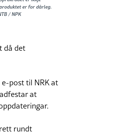
produktet er for dårleg.
 NTB / NPK
t då det
e-post til NRK at
adfestar at
oppdateringar.
rett rundt