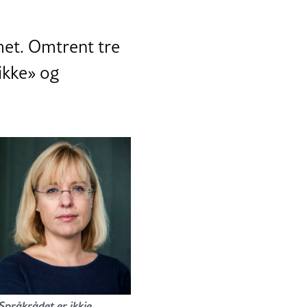
mmet. Omtrent tre
«ikke» og
 Språkrådet er ikkje