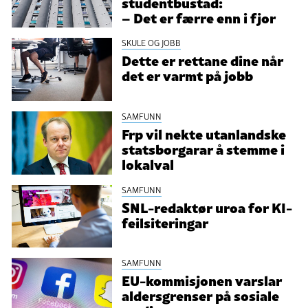
studentbustad:
– Det er færre enn i fjor
SKULE OG JOBB
Dette er rettane dine når
det er varmt på jobb
SAMFUNN
Frp vil nekte utanlandske
statsborgarar å stemme i
lokalval
SAMFUNN
SNL-redaktør uroa for KI-
feilsiteringar
SAMFUNN
EU-kommisjonen varslar
aldersgrenser på sosiale