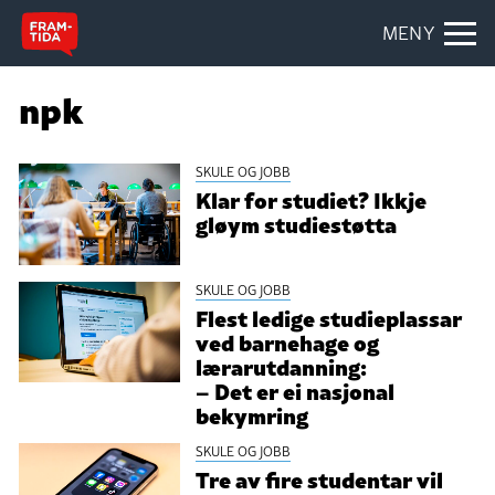
MENY
npk
SKULE OG JOBB
Klar for studiet? Ikkje
gløym studiestøtta
SKULE OG JOBB
Flest ledige studieplassar
ved barnehage og
lærarutdanning:
– Det er ei nasjonal
bekymring
SKULE OG JOBB
Tre av fire studentar vil