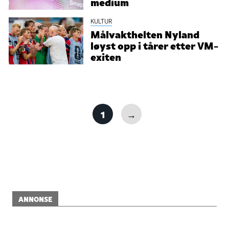
medium
KULTUR
Målvakthelten Nyland
løyst opp i tårer etter VM-
exiten
1
→
ANNONSE