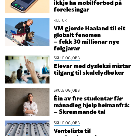
ikkje ha mobilforbod på
forelesingar
KULTUR
VM gjorde Haaland til eit
globalt fenomen
– fekk 30 millionar nye
følgjarar
SKULE OG JOBB
Elevar med dysleksi mistar
tilgang til skulelydbøker
SKULE OG JOBB
Éin av fire studentar får
månadleg hjelp heimanfrå:
– Skremmande tal
SKULE OG JOBB
Venteliste til