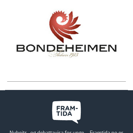
Nyheits- og debattavisa for unge – Framtida.no er