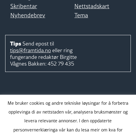
Skribentar
Nettstadskart
Nyhendebrev
Tema
Tips
Send epost til
tips@framtida.no
eller ring
fungerande redaktør
Birgitte
Vågnes Bakken:
452 79 435
Følg
Me bruker cookies og andre tekniske løysingar for å forbetra
opplevinga di av nettstaden vår, analysera bruksmønster og
levera relevante annonser. I den oppdaterte
personvernerklæringa vår kan du lesa meir om kva for
Takk for støtta: