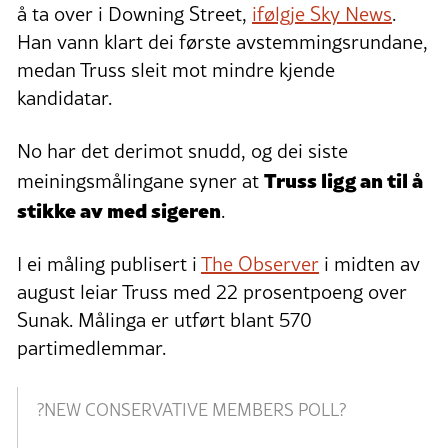
å ta over i Downing Street,
ifølgje Sky News
.
Han vann klart dei første avstemmingsrundane,
medan Truss sleit mot mindre kjende
kandidatar.
No har det derimot snudd, og dei siste
Truss ligg an til å
meiningsmålingane syner at
stikke av med sigeren
.
I ei måling publisert i
The Observer
i midten av
august leiar Truss med 22 prosentpoeng over
Sunak. Målinga er utført blant 570
partimedlemmar.
?NEW CONSERVATIVE MEMBERS POLL?