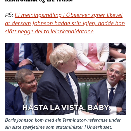
PS:
Ei meiningsmåling i Observer syner likevel
at dersom Johnson hadde stilt igjen, hadde han
slått begge dei to leiarkandidatane
.
Boris Johnson kom med ein Terminator-referanse under
sin siste spørjetime som statsminister i Underhuset.