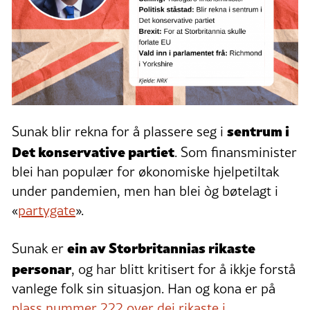
sentrum i
Sunak blir rekna for å plassere seg i
Det konservative partiet
. Som finansminister
blei han populær for økonomiske hjelpetiltak
under pandemien, men han blei òg bøtelagt i
«
partygate
».
ein av Storbritannias rikaste
Sunak er
personar
, og har blitt kritisert for å ikkje forstå
vanlege folk sin situasjon. Han og kona er på
plass nummer 222 over dei rikaste i