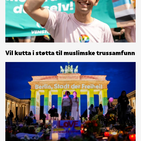
Vil kutta i støtta til muslimske trussamfunn