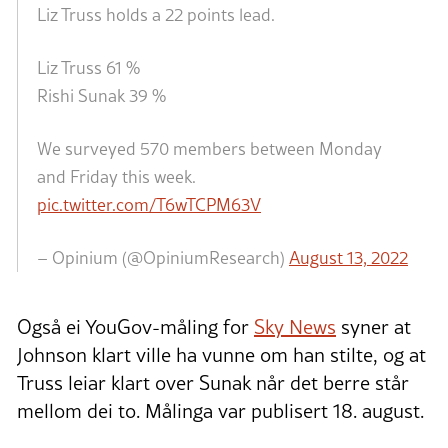
Liz Truss holds a 22 points lead.
Liz Truss 61 %
Rishi Sunak 39 %
We surveyed 570 members between Monday
and Friday this week.
pic.twitter.com/T6wTCPM63V
– Opinium (@OpiniumResearch)
August 13, 2022
Også ei YouGov-måling for
Sky News
syner at
Johnson klart ville ha vunne om han stilte, og at
Truss leiar klart over Sunak når det berre står
mellom dei to. Målinga var publisert 18. august.