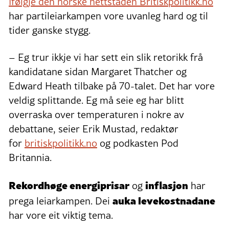
Ifølgje den norske nettstaden Britiskpolitikk.no
har partileiarkampen vore uvanleg hard og til
tider ganske stygg.
– Eg trur ikkje vi har sett ein slik retorikk frå
kandidatane sidan Margaret Thatcher og
Edward Heath tilbake på 70-talet. Det har vore
veldig splittande. Eg må seie eg har blitt
overraska over temperaturen i nokre av
debattane, seier Erik Mustad, redaktør
for
britiskpolitikk.no
og podkasten Pod
Britannia.
Rekordhøge energiprisar
inflasjon
og
har
auka levekostnadane
prega leiarkampen. Dei
har vore eit viktig tema.