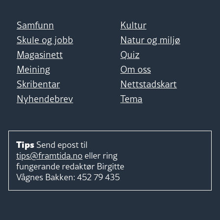
Samfunn
Kultur
Skule og jobb
Natur og miljø
Magasinett
Quiz
Meining
Om oss
Skribentar
Nettstadskart
Nyhendebrev
Tema
Tips
Send epost til
tips@framtida.no
eller ring
fungerande redaktør
Birgitte
Vågnes Bakken:
452 79 435