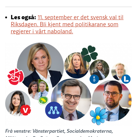
Les også:
11. september er det svensk val til
Riksdagen. Bli kjent med politikarane som
regjerer i vårt naboland.
Frå venstre: Vänsterpartiet, Socialdemokraterna,