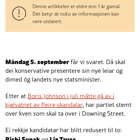
Denne artikkelen er eldre enn 1 år gamal.
Det betyr at noko av informasjonen kan
vere utdatert.
Måndag 5. september
får vi svaret. Då skal
dei konservative presentere sin nye leiar og
dimed òg landets nye statsminister.
Etter at
Boris Johnson i juli måtte gå av i
kjølvatnet av fleire skandalar
, har partiet stemt
over kven som skal ta over i Downing Street.
Ei rekkje kandidatar har blitt redusert til to:
Rishi Sunak
Liz Truss.
og