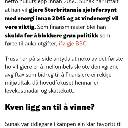
netto nullutslepp innan 2050. Sunak har uttalt
gjere Storbritannia sjølvforsynt
at han vil
med energi innan 2045 og at vindenergi vil
vere viktig.
Som finansminister blei han
skulda for å blokkere grøn politikk
som
førte til auka utgifter,
ifølgje BBC
.
Truss har på si side antyda at noko av det første
ho vil gjere er å mellombels skrote den «grøne
avgifta» som bidreg til å finansiere ei rekkje
miljøtiltak, då hovudfokuset hennar er
levekostnadar og skattekutt.
Kven ligg an til å vinne?
Sunak var tidlegare i kampen ein klar favoritt til