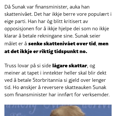
Då Sunak var finansminister, auka han
skattenivået. Det har ikkje berre vore populært i
eige parti. Han har òg blitt kritisert av
opposisjonen for å ikkje hjelpe dei som no ikkje
klarar å betale rekningane sine. Sunak seier
senke skattenivået over tid
men
målet er å
,
at det ikkje er riktig tidspunkt no.
lågare skattar
Truss lovar på si side
, og
meiner at tapet i inntekter heller skal blir dekt
ved å betale Storbritannia si gjeld over lenger
tid. Ho ønskjer å reversere skatteauken Sunak
som finansminister har innført for verksemder.