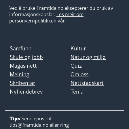
Ved å bruke Framtida.no aksepterer du bruk av
informasjonskapslar.
Les meir om
personvernpolitikken vår.
Samfunn
Kultur
Skule og jobb
Natur og miljø
Magasinett
Quiz
Meining
Om oss
Skribentar
Nettstadskart
Nyhendebrev
Tema
Tips
Send epost til
tips@framtida.no
eller ring