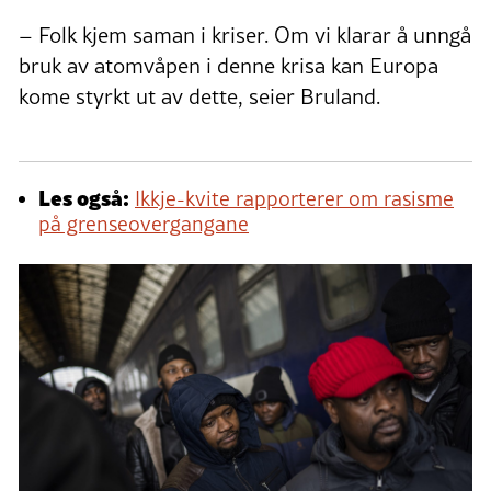
– Folk kjem saman i kriser. Om vi klarar å unngå
bruk av atomvåpen i denne krisa kan Europa
kome styrkt ut av dette, seier Bruland.
Les også:
Ikkje-kvite rapporterer om rasisme
på grenseovergangane