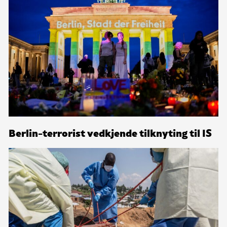
Berlin-terrorist vedkjende tilknyting til IS