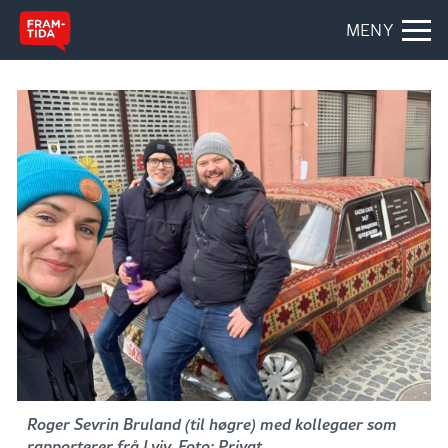
MENY
Roger Sevrin Bruland (til høgre) med kollegaer som
rapporterer frå Lviv. Foto: Privat