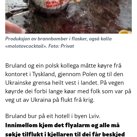
Produksjon av brannbomber i flasker, også kalla
«molotovcocktail». Foto: Privat
Bruland og ein polsk kollega måtte køyre frå
kontoret i Tyskland, gjennom Polen og til den
Ukrainske grensa heilt vest i landet. På vegen
køyrde dei forbi lange køar med folk som var på
veg ut av Ukraina på flukt frå krig.
Bruland bur på eit hotell i byen Lviv.
Innimellom kjem det flyalarm og alle må
søkje tilflukt i kjellaren til dei får beskjed