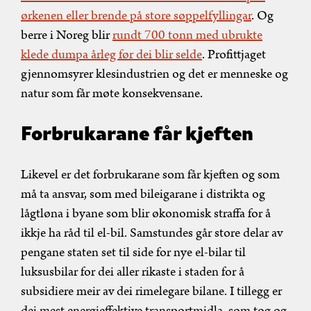
ørkenen eller brende på store søppelfyllingar
. Og
berre i Noreg blir
rundt 700 tonn med ubrukte
klede dumpa årleg før dei blir selde
. Profittjaget
gjennomsyrer klesindustrien og det er menneske og
natur som får møte konsekvensane.
Forbrukarane får kjeften
Likevel er det forbrukarane som får kjeften og som
må ta ansvar, som med bileigarane i distrikta og
lågtløna i byane som blir økonomisk straffa for å
ikkje ha råd til el-bil. Samstundes går store delar av
pengane staten set til side for nye el-bilar til
luksusbilar for dei aller rikaste i staden for å
subsidiere meir av dei rimelegare bilane. I tillegg er
dei mest energieffektive transportmidla, som tog og