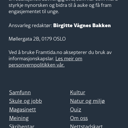
styrkje nynorsken og bidra til å auke og få fram
engasjementet til unge.
Birgitte Vågnes Bakken
Ansvarleg redaktør:
Møllergata 2B, 0179 OSLO
Ved å bruke Framtida.no aksepterer du bruk av
informasjonskapslar.
Les meir om
personvernpolitikken vår.
Samfunn
Kultur
Skule og jobb
Natur og miljø
Magasinett
Quiz
Meining
Om oss
Skribentar
Nettstadskart