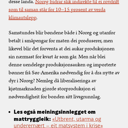
desse landa.
Noreg bidrar slik indirekte til ei rovdrift
som til saman står for 10–15 prosent av verda
klimautslepp
.
Samstundes blir bøndene både i Noreg og utanfor
betalt i småpengar for maten dei produserer, men
likevel blir det forventa at dei aukar produksjonen
sin nærmast for kvart år som går. Men når blei
denne uendelege produksjonsauken og importerte
bønner frå Sør-Amerika nødvendig for å dra nytte av
dyr i Noreg? Nemleg då liberaliseringa av
kjøtmarknaden gjorde storproduksjon ei
nødvendigheit for bonden sitt livsgrunnlag.
Les også meiningsinnlegget om
mattryggleik:
«Utbrent, utarma og
underernært – eit matsystem i krise»