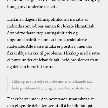
buss, grovt underfinansierte.
Heltane i dagens klimapolitikk sitt narrativ er
individa som jobbar saman for lokale klimatiltak.
Strandryddarar, treplantingsinitiativ og
ungdomsbedrifter som tar i bruk resirkulerte
materiale. Alle desse tiltaka er positive, men dei
fiksar ikkje årsaka til problema. I likskap med å setje
ei bøtte under eit lekande tak, held problemet fram;
og det kan berre bli større.
I likskap med å setje ei bøtte under eit lekande tak,
held problemet fram; og det kan berre bli større.
Det er berre under den noverande straumkrisa at
den gløymde debatten ser ut til å ha blitt tatt på