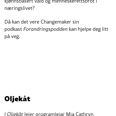
kjønnsbasert vald og menneskerettsbrot i
næringslivet?
Då kan det vere Changemaker sin
podkast
Forandringspodden
kan hjelpe deg litt
på veg.
Oljekåt
I
Oljekåt
leier programleiar Mia Cathryn