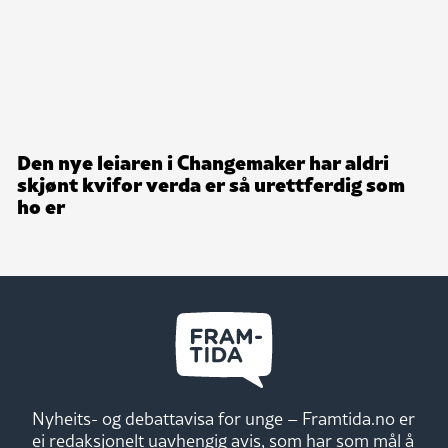
Den nye leiaren i Changemaker har aldri
skjønt kvifor verda er så urettferdig som
ho er
Nyheits- og debattavisa for unge – Framtida.no er
ei redaksjonelt uavhengig avis, som har som mål å