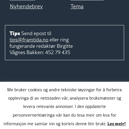
Nyhendebrev
Tema
Tips
Send epost til
tips@framtida.no
eller ring
fungerande redaktør
Birgitte
Vågnes Bakken:
452 79 435
Følg
Me bruker cookies og andre tekniske løysingar for å forbetra
opplevinga di av nettstaden vår, analysera bruksmønster og
levera relevante annonser. I den oppdaterte
personvernerklæringa vår kan du lesa meir om kva for
Takk for støtta:
Les meir!
informasjon me samlar inn og korleis denne blir brukt.