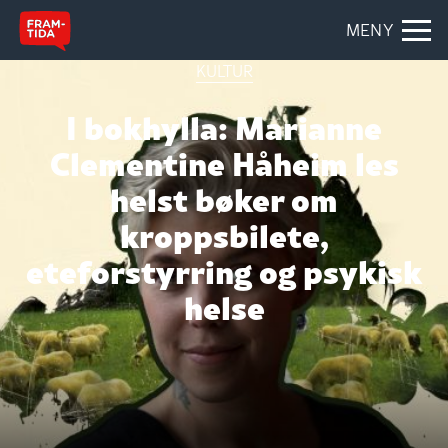
MENY
KULTUR
I bokhylla: Marianne
Clementine Håheim les
helst bøker om
kroppsbilete,
eteforstyrring og psykisk
helse