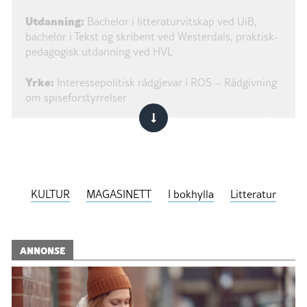
Utdanning:
Bachelor i litteraturvitskap ved UiB,
bachelor i Tekst og skribent ved Westerdals, praktisk-
pedagogisk utdanning ved HVL
Yrke:
Interessepolitisk rådgjevar i ROS – Rådgivning
om spiseforstyrrelser
Tal på lesne bøker i året:
Eg har alltid ei bok med
meg, men det varierer kor mykje eg les – alt frå 10 til
30 bøker i året, tenkjer eg.
KULTUR
MAGASINETT
I bokhylla
Litteratur
ANNONSE