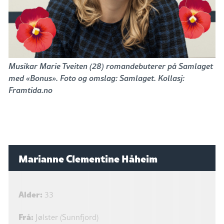
Musikar Marie Tveiten (28) romandebuterer på Samlaget
med «Bonus». Foto og omslag: Samlaget. Kollasj:
Framtida.no
Marianne Clementine Håheim
Alder:
33
Frå:
Jølster (Sunnfjord)