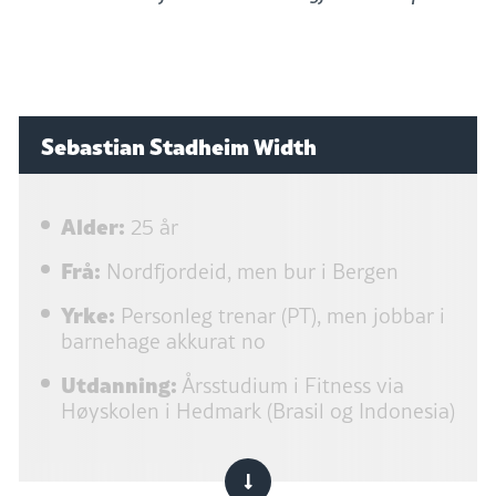
Sebastian Stadheim Width
Alder:
25 år
Frå:
Nordfjordeid, men bur i Bergen
Yrke:
Personleg trenar (PT), men jobbar i
barnehage akkurat no
Utdanning:
Årsstudium i Fitness via
Høyskolen i Hedmark (Brasil og Indonesia)