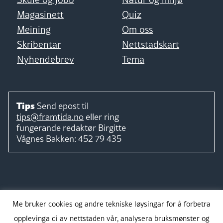
Magasinett
Quiz
Meining
Om oss
Skribentar
Nettstadskart
Nyhendebrev
Tema
Tips
Send epost til
tips@framtida.no
eller ring
fungerande redaktør
Birgitte
Vågnes Bakken:
452 79 435
Følg
Me bruker cookies og andre tekniske løysingar for å forbetra
opplevinga di av nettstaden vår, analysera bruksmønster og