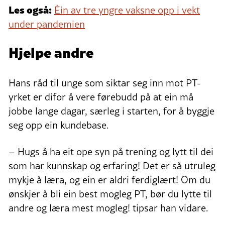
Les også:
Éin av tre yngre vaksne opp i vekt
under pandemien
Hjelpe andre
Hans råd til unge som siktar seg inn mot PT-
yrket er difor å vere førebudd på at ein må
jobbe lange dagar, særleg i starten, for å byggje
seg opp ein kundebase.
– Hugs å ha eit ope syn på trening og lytt til dei
som har kunnskap og erfaring! Det er så utruleg
mykje å læra, og ein er aldri ferdiglært! Om du
ønskjer å bli ein best mogleg PT, bør du lytte til
andre og læra mest mogleg! tipsar han vidare.