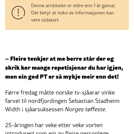
Denne artikkelen er eldre enn 1 år gamal.
Det betyr at noko av informasjonen kan
vere utdatert.
– Fleire tenkjer at me berre står der og
skrik kor mange repetisjonar du har igjen,
men ein god PT er så mykje meir enn det!
Førre fredag måtte norske tv-sjåarar vinke
farvel til nordfjordingen Sebastian Stadheim
Width i sjåarsuksessen
Norges tøffeste
.
25-åringen har veke etter veke vorten
introdusert som ein av fleire personlege