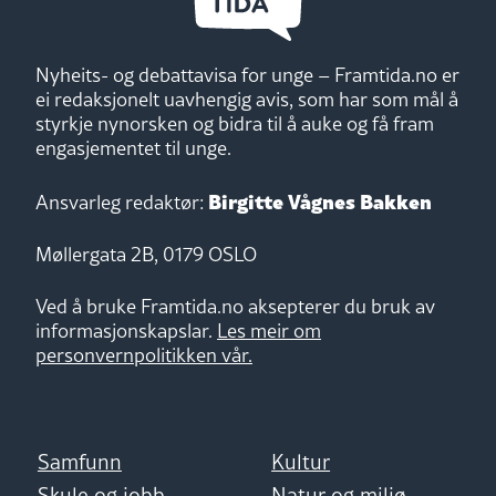
Nyheits- og debattavisa for unge – Framtida.no er
ei redaksjonelt uavhengig avis, som har som mål å
styrkje nynorsken og bidra til å auke og få fram
engasjementet til unge.
Birgitte Vågnes Bakken
Ansvarleg redaktør:
Møllergata 2B, 0179 OSLO
Ved å bruke Framtida.no aksepterer du bruk av
informasjonskapslar.
Les meir om
personvernpolitikken vår.
Samfunn
Kultur
Skule og jobb
Natur og miljø