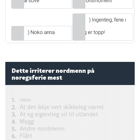
eg skal sove
irritasjonsmoment
) Ingenting, ferie i
) Noko anna
Noreg er topp!
Dette irriterer nordmenn på
noregsferie mest
Vêret
At det ikkje vert skikkeleg varmt
At eg eigentleg vil til utlandet
Mygg
Andre nordmenn
Flått