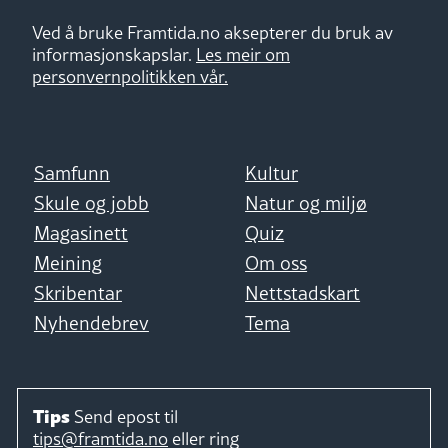
Ved å bruke Framtida.no aksepterer du bruk av
informasjonskapslar.
Les meir om
personvernpolitikken vår.
Samfunn
Kultur
Skule og jobb
Natur og miljø
Magasinett
Quiz
Meining
Om oss
Skribentar
Nettstadskart
Nyhendebrev
Tema
Tips
Send epost til
tips@framtida.no
eller ring