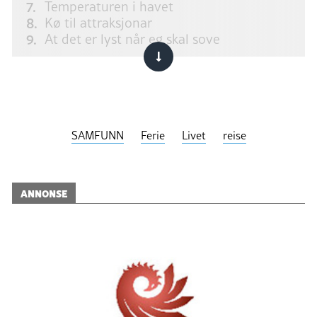
Temperaturen i havet
Kø til attraksjonar
At det er lyst når eg skal sove
Kjelde:
Frende forsikring
SAMFUNN
Ferie
Livet
reise
ANNONSE