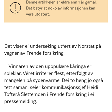
Denne artikkelen er eldre enn 1 år gamal.
Det betyr at noko av informasjonen kan
vere utdatert.
Det viser ei undersøking utført av Norstat på
vegner av Frende forsikring.
– Vinnaren av den upopulære kåringa er
soleklar. Vêret irriterer flest, etterfølgt av
mangelen på sydenvarme. Dei to heng jo også
tett saman, seier kommunikasjonssjef Heidi
Tofterå Slettemoen i Frende forsikring i ei
pressemelding.