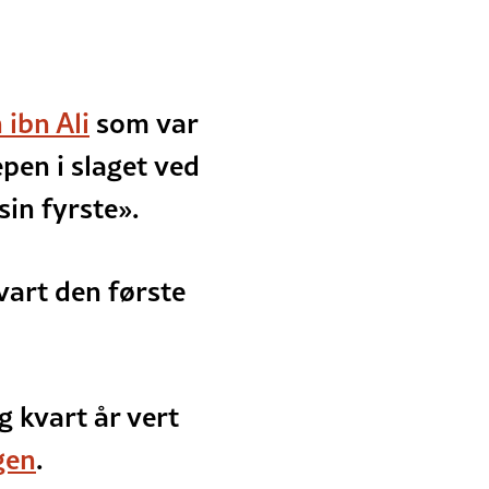
ibn Ali
som var
en i slaget ved
sin fyrste».
vart den første
g kvart år vert
gen
.