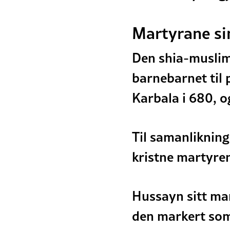
Martyrane si
Den shia-muslims
barnebarnet til
Karbala i 680, o
Til samanlikning
kristne martyre
Hussayn sitt mar
den markert som