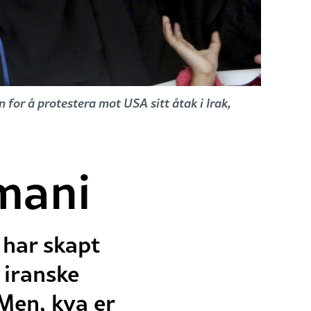
for å protestera mot USA sitt åtak i Irak,
mani
 har skapt
 iranske
Men, kva er