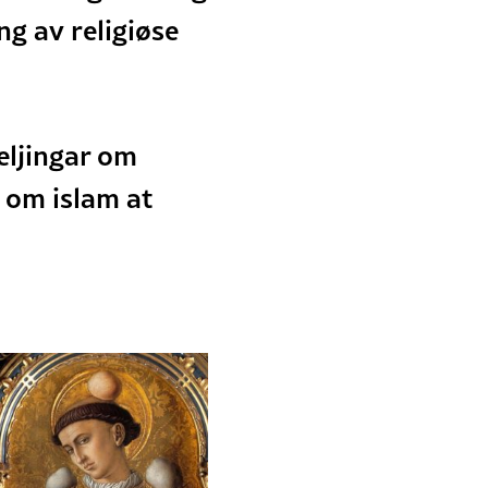
ng av religiøse
teljingar om
r om islam at