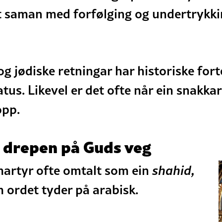
tt saman med forfølging og undertrykki
og jødiske retningar har historiske for
tus. Likevel er det ofte når ein snakka
 opp.
t drepen på Guds veg
 martyr ofte omtalt som ein
shahid,
m ordet tyder på arabisk.