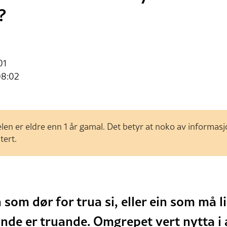
r?
01
08:02
len er eldre enn 1 år gamal. Det betyr at noko av informas
tert.
n som dør for trua si, eller ein som må 
e er truande. Omgrepet vert nytta i a