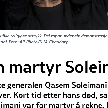
ke religiøse uttrykk. Dei ropar under ein demonstrasjon 
mani. Foto: AP Photo/K.M. Chaudary
n martyr Solei
ke generalen Qasem Soleimani
er. Kort tid etter hans død, sa
imani var for martyr å rekne. 