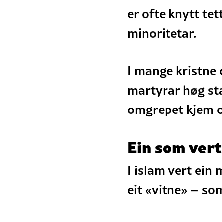
er ofte knytt te
minoritetar.
I mange kristne 
martyrar høg sta
omgrepet kjem
Ein som ver
I islam vert ein
eit «vitne» – so