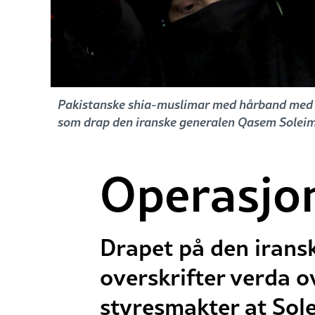
Pakistanske shia-muslimar med hårband med uli
som drap den iranske generalen Qasem Solei
Operasjo
Drapet på den irans
overskrifter verda ov
styresmakter at Sole