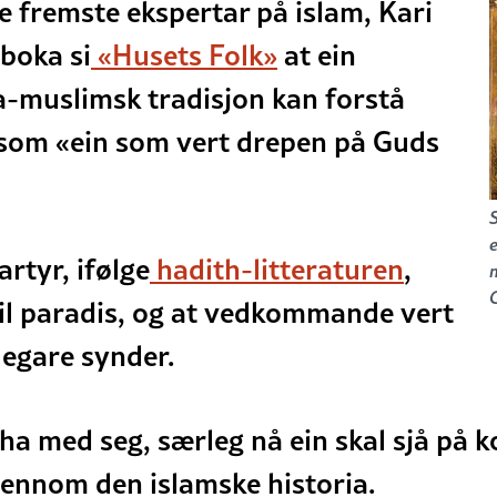
e fremste ekspertar på islam, Kari
 boka si
«Husets Folk»
at ein
a-muslimsk tradisjon kan forstå
som «ein som vert drepen på Guds
e
martyr, ifølge
hadith-litteraturen
,
il paradis, og at vedkommande vert
dlegare synder.
å ha med seg, særleg nå ein skal sjå på 
gjennom den islamske historia.