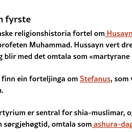
n fyrste
ke religionshistoria fortel om
Husayn 
 profeten Muhammad. Hussayn vert drep
g blir med det omtala som «martyrane 
 finn ein forteljinga om
Stefanus
, som 
n.
tyrium er sentral for shia-muslimar, o
 sørgjehøgtid, omtala som
ashura-da