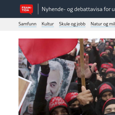
Nyhende- og debattavisa for 
Samfunn
Kultur
Skule og jobb
Natur og mil