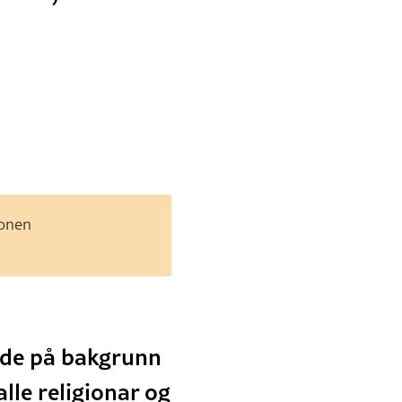
jonen
lide på bakgrunn
lle religionar og