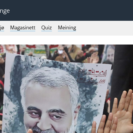
unge
jø
Magasinett
Quiz
Meining