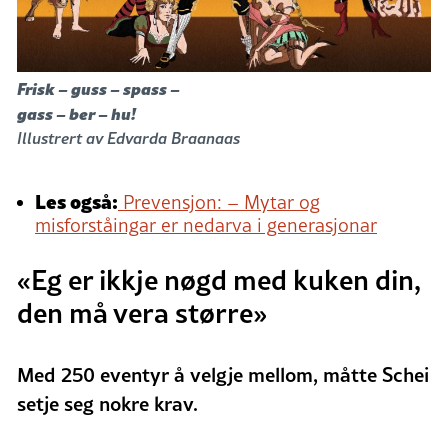
Frisk – guss – spass –
gass – ber – hu!
Illustrert av Edvarda Braanaas
Les også:
Prevensjon: – Mytar og
misforståingar er nedarva i generasjonar
«Eg er ikkje nøgd med kuken din,
den må vera større»
Med 250 eventyr å velgje mellom, måtte Schei
setje seg nokre krav.