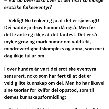
– Var du overraska over at det finst så mange
erotiske folkeeventyr?
– Veldig! No tenker eg jo at det er sjølvsagt!
Dei hadde jo drøy humor då også. Men før
dette ante eg ikkje at det fantest. Det er så
mykje grov og mørk humor om valdtekt,
mindreverdigheitskompleks og anna, som me i
dag ikkje tullar om.
I over hundre år vart dei erotiske eventyra
sensurert, noko som har ført til at det er
veldig lite kunnskap om dei. Men ho har likevel
sine teoriar for kvifor dei oppstod, som til
dømes kunnskapsformidling: