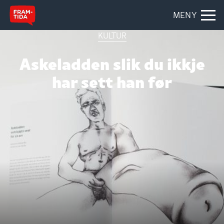
MENY
KULTUR
Askeladden slik du ikkje
har sett han før