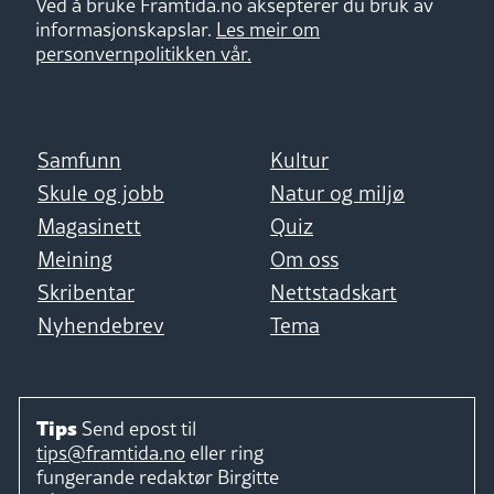
Ved å bruke Framtida.no aksepterer du bruk av
informasjonskapslar.
Les meir om
personvernpolitikken vår.
Samfunn
Kultur
Skule og jobb
Natur og miljø
Magasinett
Quiz
Meining
Om oss
Skribentar
Nettstadskart
Nyhendebrev
Tema
Tips
Send epost til
tips@framtida.no
eller ring
fungerande redaktør
Birgitte