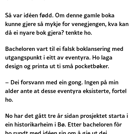
Så var idéen fødd. Om denne gamle boka
kunne gjere så mykje for venegjengen, kva kan
då ei nyare bok gjera? tenkte ho.
Bacheloren vart til ei falsk boklansering med
utgangspunkt i eitt av eventyra. Ho laga
design og printa ut ti små pocketbøker.
– Dei forsvann med ein gong. Ingen på min
alder ante at desse eventyra eksisterte, fortel
ho.
No har det gått tre år sidan prosjektet starta i
ein historikarheim i Bø. Etter bacheloren fòr
ho rundt med idéen sin om å gje ut dei