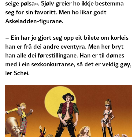
seige pølsa». Sjølv greier ho ikkje bestemma
seg for sin favoritt. Men ho likar godt
Askeladden-figurane.
– Ein har jo gjort seg opp eit bilete om korleis
han er frå dei andre eventyra. Men her bryt
han alle dei førestillingane. Han er til dømes
med i ein sexkonkurranse, så det er veldig gøy,
ler Schei.