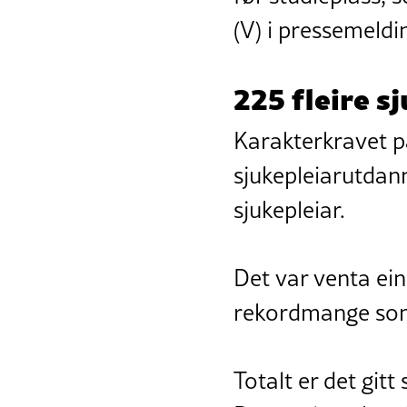
(V) i pressemeldi
225 fleire s
Karakterkravet 
sjukepleiarutdann
sjukepleiar.
Det var venta ein
rekordmange som 
Totalt er det git