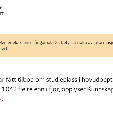
r
07
len er eldre enn 1 år gamal. Det betyr at noko av informas
tert.
r fått tilbod om studieplass i hovudoppt
 1.042 fleire enn i fjor, opplyser Kunns
g
.