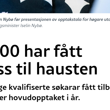
in Nybø før presentasjonen av opptakstala for høgare u
gsminister Iselin Nybø.
00 har fått
ss til hausten
ge kvalifiserte søkarar fått ti
er hovudopptaket i år.