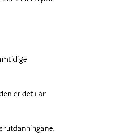
amtidige
en er det i år
eiarutdanningane.