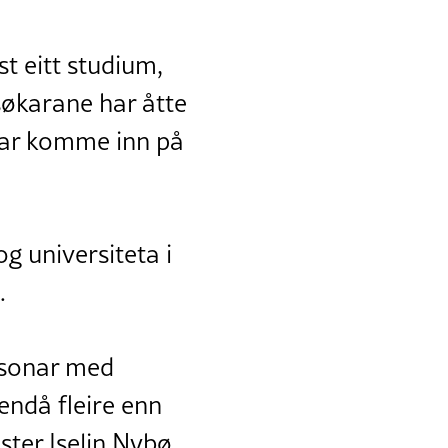
st eitt studium,
 søkarane har åtte
 har komme inn på
og universiteta i
.
ersonar med
 endå fleire enn
ster Iselin Nybø