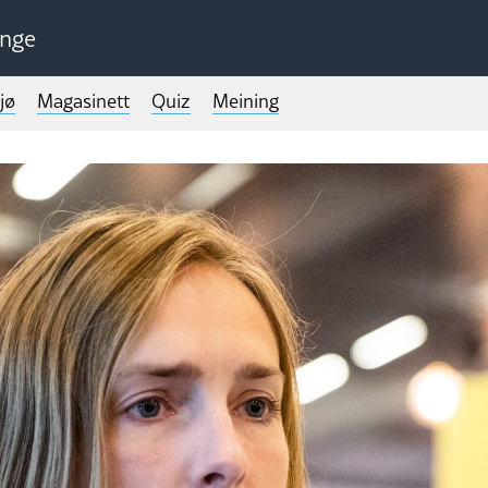
unge
jø
Magasinett
Quiz
Meining