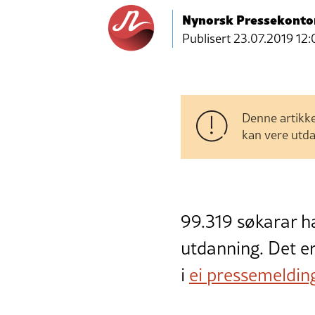
Nynorsk Pressekonto
Publisert
23.07.2019 12:
Denne artikke
kan vere utda
99.319 søkarar ha
utdanning. Det er
i
ei pressemeldin