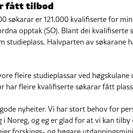
r fått tilbod
00 søkarar er 121.000 kvalifiserte for min
ordna opptak (SO). Blant dei kvalifiserte
d om studieplass. Halvparten av søkarane
 vore fleire studieplassar ved høgskulane 
ør har fleire kvalifiserte søkarar fått plass
 gode nyheiter. Vi har stort behov for p
i Noreg, og eg er glad for at vi kan tilby
seier forskings- og høgare utdanningsmini