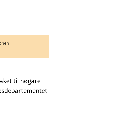
jonen
aket til høgare
kapsdepartementet