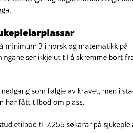
nga.
jukepleiarplassar
på minimum 3 i norsk og matematikk på
ingane ser ikkje ut til å skremme bort fr
 nedgang som følgje av kravet, men i stad
har fått tilbod om plass.
t studietilbod til 7.255 søkarar på sjukepl