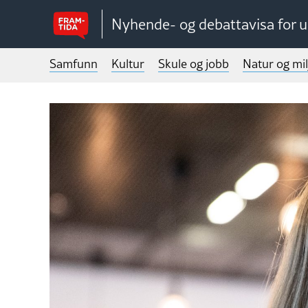
Nyhende- og debattavisa for 
Samfunn
Kultur
Skule og jobb
Natur og mil