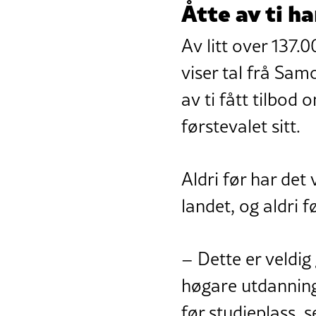
Åtte av ti ha
Av litt over 137.0
viser tal frå Sam
av ti fått tilbo
førstevalet sitt.
Aldri før har det
landet, og aldri f
– Dette er veldig
høgare utdanning 
før studieplass, 