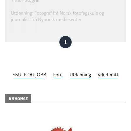
Utdanning: Fotograf frå Norsk fotofagskule og
journalist frå Nynorsk mediesenter
SKULE OG JOBB
Foto
Utdanning
yrket mitt
ANNONSE