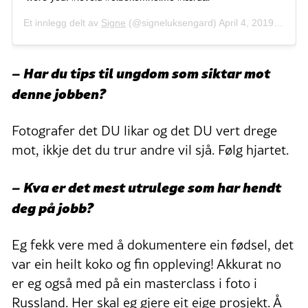
Et innlegg delt av
Signe
(@signeluksengard)
April 4, 2019 kl. 1:36 PDT
– Har du tips til ungdom som siktar mot
denne jobben?
Fotografer det DU likar og det DU vert drege
mot, ikkje det du trur andre vil sjå. Følg hjartet.
– Kva er det mest utrulege som har hendt
deg på jobb?
Eg fekk vere med å dokumentere ein fødsel, det
var ein heilt koko og fin oppleving! Akkurat no
er eg også med på ein masterclass i foto i
Russland. Her skal eg gjere eit eige prosjekt. Å