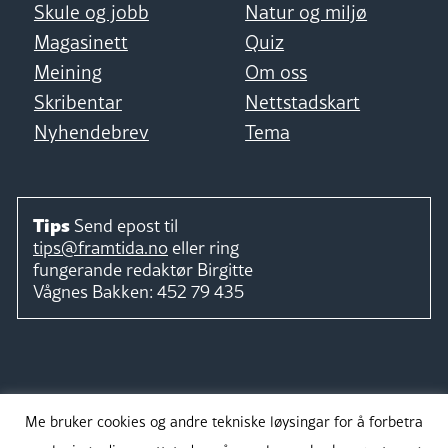
Skule og jobb
Natur og miljø
Magasinett
Quiz
Meining
Om oss
Skribentar
Nettstadskart
Nyhendebrev
Tema
Tips
Send epost til
tips@framtida.no
eller ring
fungerande redaktør
Birgitte
Vågnes Bakken:
452 79 435
Følg
Me bruker cookies og andre tekniske løysingar for å forbetra