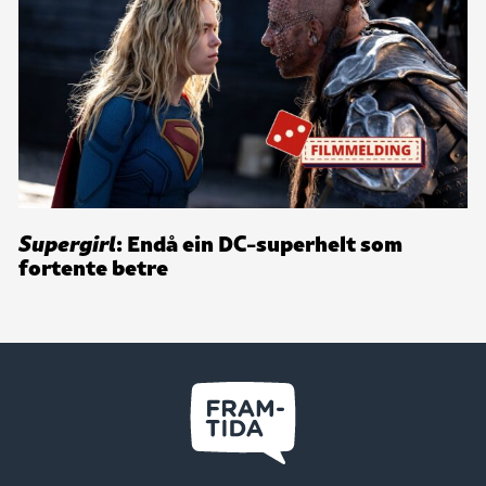
Supergirl
: Endå ein DC-superhelt som
fortente betre