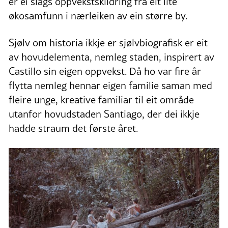
er ei slags oppvekstskildring frå eit lite
økosamfunn i nærleiken av ein større by.
Sjølv om historia ikkje er sjølvbiografisk er eit
av hovudelementa, nemleg staden, inspirert av
Castillo sin eigen oppvekst. Då ho var fire år
flytta nemleg hennar eigen familie saman med
fleire unge, kreative familiar til eit område
utanfor hovudstaden Santiago, der dei ikkje
hadde straum det første året.