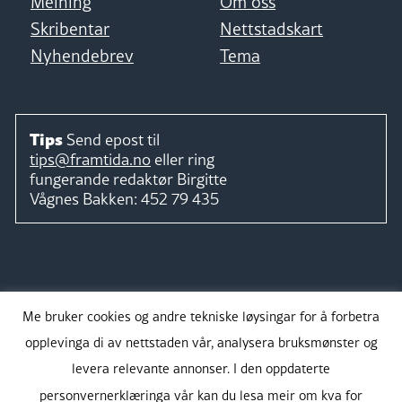
Meining
Om oss
Skribentar
Nettstadskart
Nyhendebrev
Tema
Tips
Send epost til
tips@framtida.no
eller ring
fungerande redaktør
Birgitte
Vågnes Bakken:
452 79 435
Følg
Me bruker cookies og andre tekniske løysingar for å forbetra
opplevinga di av nettstaden vår, analysera bruksmønster og
levera relevante annonser. I den oppdaterte
personvernerklæringa vår kan du lesa meir om kva for