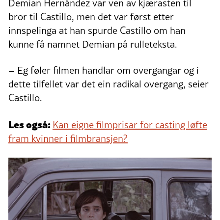
Demian Hernández var ven av kjærasten til
bror til Castillo, men det var først etter
innspelinga at han spurde Castillo om han
kunne få namnet Demian på rulleteksta.
– Eg føler filmen handlar om overgangar og i
dette tilfellet var det ein radikal overgang, seier
Castillo.
Les også:
Kan eigne filmprisar for casting løfte
fram kvinner i filmbransjen?