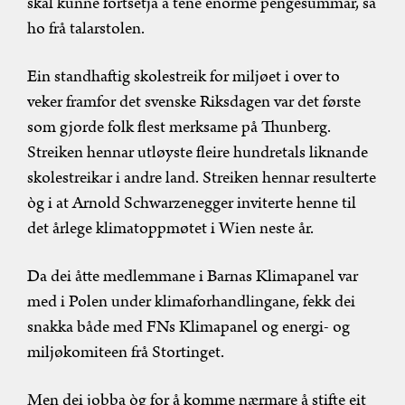
skal kunne fortsetja å tene enorme pengesummar, sa
ho frå talarstolen.
Ein standhaftig skolestreik for miljøet i over to
veker framfor det svenske Riksdagen var det første
som gjorde folk flest merksame på Thunberg.
Streiken hennar utløyste fleire hundretals liknande
skolestreikar i andre land. Streiken hennar resulterte
òg i at Arnold Schwarzenegger inviterte henne til
det årlege klimatoppmøtet i Wien neste år.
Da dei åtte medlemmane i Barnas Klimapanel var
med i Polen under klimaforhandlingane, fekk dei
snakka både med FNs Klimapanel og energi- og
miljøkomiteen frå Stortinget.
Men dei jobba òg for å komme nærmare å stifte eit