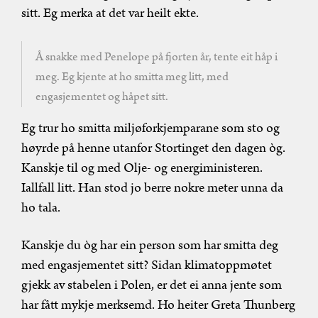
sitt. Eg merka at det var heilt ekte.
Å snakke med Penelope på fjorten år, tente eit håp i
meg. Eg kjente at ho smitta meg litt, med
engasjementet og håpet sitt.
Eg trur ho smitta miljøforkjemparane som sto og
høyrde på henne utanfor Stortinget den dagen òg.
Kanskje til og med Olje- og energiministeren.
Iallfall litt. Han stod jo berre nokre meter unna da
ho tala.
Kanskje du òg har ein person som har smitta deg
med engasjementet sitt? Sidan klimatoppmøtet
gjekk av stabelen i Polen, er det ei anna jente som
har fått mykje merksemd. Ho heiter Greta Thunberg