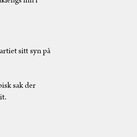
aklengs inn i
artiet sitt syn på
pisk sak der
it.