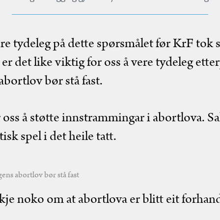
re tydeleg på dette spørsmålet før KrF tok s
er det like viktig for oss å vere tydeleg ette
abortlov bør stå fast.
 oss å støtte innstrammingar i abortlova. Sa
tisk spel i det heile tatt.
gens abortlov bør stå fast
kkje noko om at abortlova er blitt eit forhan