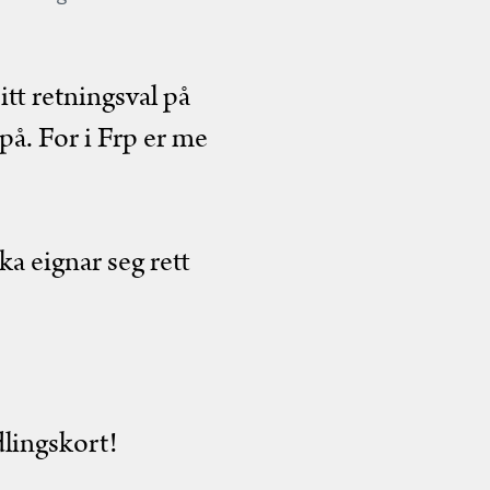
itt retningsval på
rpå. For i Frp er me
ka eignar seg rett
dlingskort!