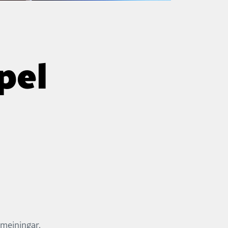
pel
 meiningar.