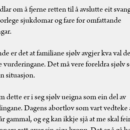
ndlar om å fjerne retten til å avslutte eit sva
alvorlege sjukdomar og fare for omfattande
gar.
e er det at familiane sjølv avgjer kva val dei
e vurderingane. Det må vere foreldra sjølv 
en situasjon.
dette er i seg sjølv ueigna som ein del av
lingane. Dagens abortlov som vart vedteke a
r gammal, og eg kan ikkje sjå at me skal feira