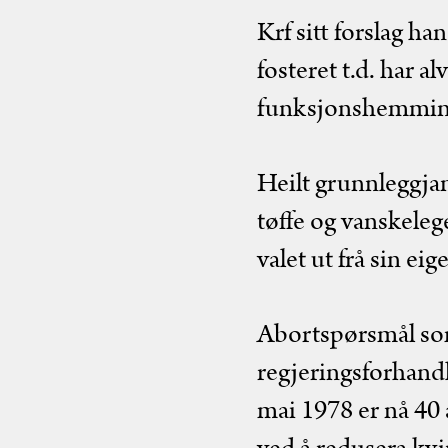
Krf sitt forslag ha
fosteret t.d. har 
funksjonshemmin
Heilt grunnleggjand
tøffe og vanskeleg
valet ut frå sin eig
Abortspørsmål som 
regjeringsforhand
mai 1978 er nå 40 å