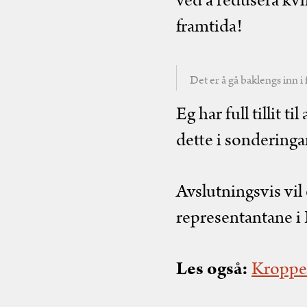
ved å redusera kvin
framtida!
Det er å gå baklengs inn i
Eg har full tillit t
dette i sondering
Avslutningsvis vil
representantane i Fr
Les også:
Kroppen