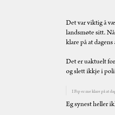
Det var viktig å væ
landsmøte sitt. Nå 
klare på at dagens 
Det er uaktuelt for
og slett ikkje i poli
I Frp er me klare på at da
Eg synest heller i