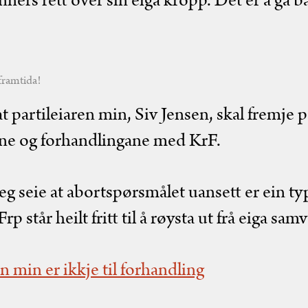
ners rett over sin eiga kropp. Det er å gå b
 framtida!
il at partileiaren min, Siv Jensen, skal fremje p
ane og forhandlingane med KrF.
 eg seie at abortspørsmålet uansett er ein ty
p står heilt fritt til å røysta ut frå eiga samv
 min er ikkje til forhandling