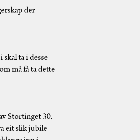
ngerskap der
 skal ta i desse
som må få ta dette
v Stortinget 30.
 eit slik jubile