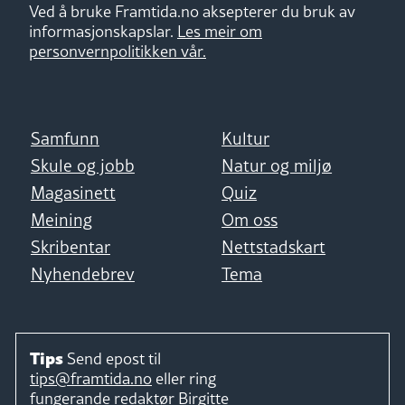
Ved å bruke Framtida.no aksepterer du bruk av
informasjonskapslar.
Les meir om
personvernpolitikken vår.
Samfunn
Kultur
Skule og jobb
Natur og miljø
Magasinett
Quiz
Meining
Om oss
Skribentar
Nettstadskart
Nyhendebrev
Tema
Tips
Send epost til
tips@framtida.no
eller ring
fungerande redaktør
Birgitte