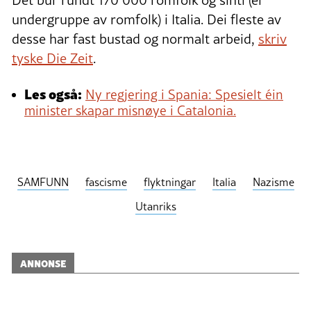
Det bur rundt 170 000 romfolk og sinti (ei
undergruppe av romfolk) i Italia. Dei fleste av
desse har fast bustad og normalt arbeid,
skriv
tyske Die Zeit
.
Les også:
Ny regjering i Spania: Spesielt éin
minister skapar misnøye i Catalonia.
SAMFUNN
fascisme
flyktningar
Italia
Nazisme
Utanriks
ANNONSE