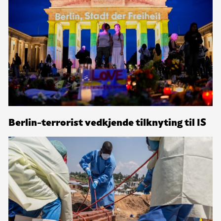
Berlin-terrorist vedkjende tilknyting til IS