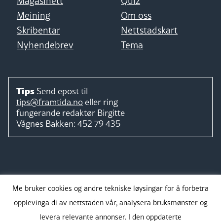
Magasinett
Quiz
Meining
Om oss
Skribentar
Nettstadskart
Nyhendebrev
Tema
Tips
Send epost til
tips@framtida.no
eller ring
fungerande redaktør
Birgitte
Vågnes Bakken:
452 79 435
Følg
Me bruker cookies og andre tekniske løysingar for å forbetra
opplevinga di av nettstaden vår, analysera bruksmønster og
levera relevante annonser. I den oppdaterte