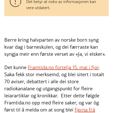
Det betyr at noko av informasjonen kan
vere utdatert.
Berre kring halvparten av norske born syng
kvar dag i barneskulen, og dei færraste kan
syngja meir enn første verset av «Ja, vi elsker».
Det kunne
Framtida.no fortelja 15. mai i fjor
.
Saka fekk stor merksemd, og blei sitert i totalt
70 aviser, debattert i alle dei store
radiokanalane og utgangspunkt for fleire
leiarartiklar og kronikkar. Etter dette følgde
Framtida.no opp med fleire saker, og var òg
først til å melda om at song blei
fjerna frå