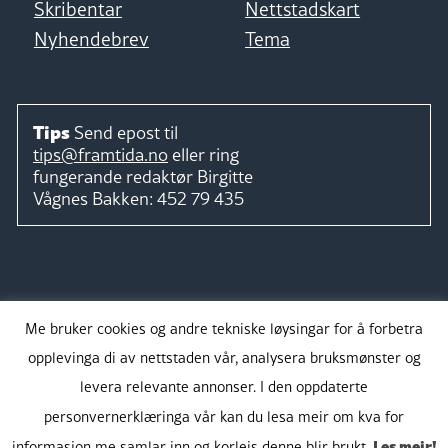
Skribentar
Nettstadskart
Nyhendebrev
Tema
Tips
Send epost til
tips@framtida.no
eller ring
fungerande redaktør
Birgitte
Vågnes Bakken:
452 79 435
Følg
Me bruker cookies og andre tekniske løysingar for å forbetra
opplevinga di av nettstaden vår, analysera bruksmønster og
levera relevante annonser. I den oppdaterte
personvernerklæringa vår kan du lesa meir om kva for
Takk for støtta:
Les meir!
informasjon me samlar inn og korleis denne blir brukt.