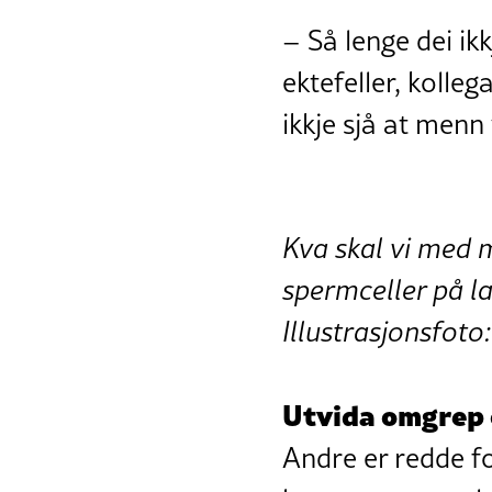
– Så lenge dei ik
ektefeller, kolleg
ikkje sjå at menn 
Kva skal vi med 
spermceller på la
Illustrasjonsfot
Utvida omgrep
Andre er redde fo