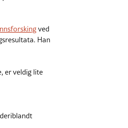
ønnsforsking
ved
gsresultata. Han
er veldig lite
deriblandt