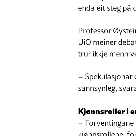
endå eit steg på 
Professor Øystei
UiO meiner debatt
trur ikkje menn v
– Spekulasjonar o
sannsynleg, svara
Kjønnsroller i 
– Forventingane 
kjønnsrollene, fo