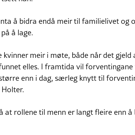
ta å bidra endå meir til familielivet og
på å lage.
vinner meir i møte, både når det gjeld a
nnet elles. I framtida vil forventingane ti
større enn i dag, særleg knytt til forven
 Holter.
 at rollene til menn er langt fleire enn å