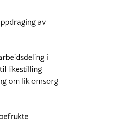
 oppdraging av
rbeidsdeling i
l likestilling
ting om lik omsorg
 befrukte