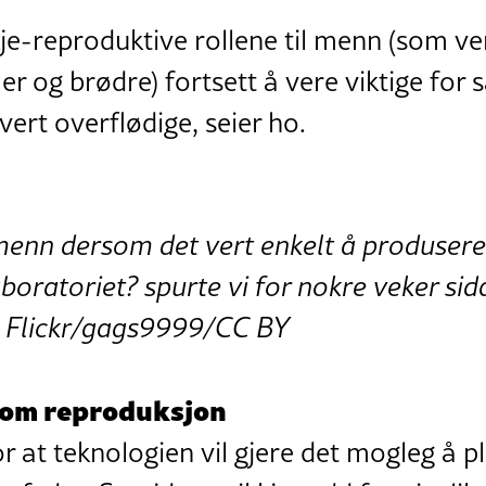
kje-reproduktive rollene til menn (som ve
aer og brødre) fortsett å vere viktige for 
vert overflødige, seier ho.
menn dersom det vert enkelt å produsere 
boratoriet? spurte vi for nokre veker sid
o: Flickr/gags9999/CC BY
 om reproduksjon
r at teknologien vil gjere det mogleg å p