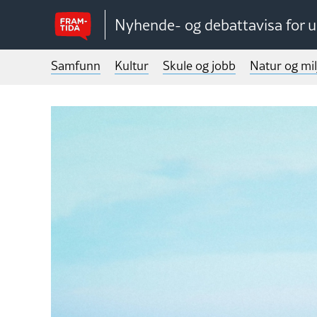
Nyhende- og debattavisa for 
Samfunn
Kultur
Skule og jobb
Natur og mil