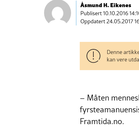
Åsmund H. Eikenes
Publisert
10.10.2016 14:
Oppdatert 24.05.2017 1
Denne artikke
kan vere utda
– Måten menneske
fyrsteamanuensis 
Framtida.no.