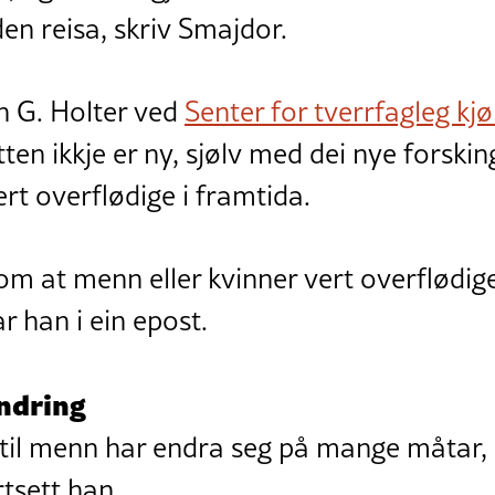
den reisa, skriv Smajdor.
n G. Holter ved
Senter for tverrfagleg kj
en ikkje er ny, sjølv med dei nye forskin
ert overflødige i framtida.
m at menn eller kvinner vert overflødige, 
r han i ein epost.
endring
til menn har endra seg på mange måtar, 
rtsett han.