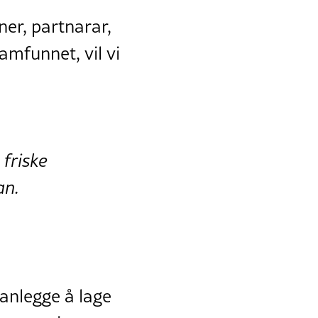
ner, partnarar,
samfunnet, vil vi
friske
an.
lanlegge å lage