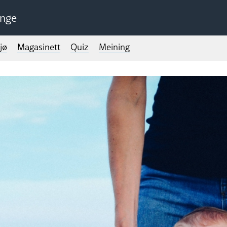
unge
jø
Magasinett
Quiz
Meining