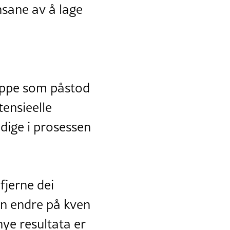
nsane av å lage
ruppe som påstod
tensieelle
dige i prosessen
fjerne dei
an endre på kven
ye resultata er