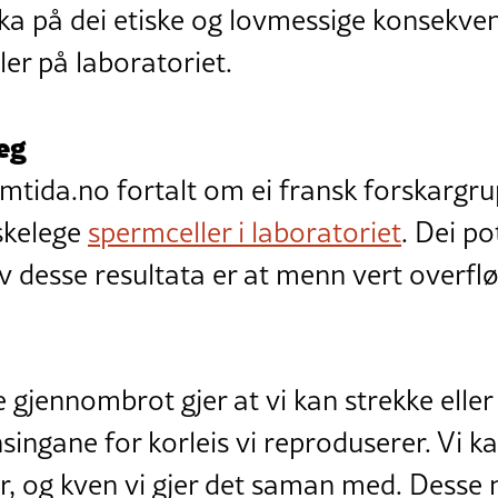
ka på dei etiske og lovmessige konsekve
er på laboratoriet.
eg
amtida.no fortalt om ei fransk forskarg
skelege
spermceller i laboratoriet
. Dei po
 desse resultata er at menn vert overflø
 gjennombrot gjer at vi kan strekke eller 
singane for korleis vi reproduserer. Vi k
, og kven vi gjer det saman med. Desse n