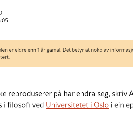
10
6:05
len er eldre enn 1 år gamal. Det betyr at noko av informas
tert.
 reproduserer på har endra seg, skriv 
i filosofi ved
Universitetet i Oslo
i ein ep