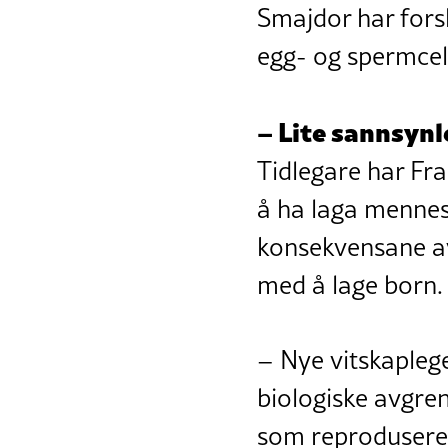
Smajdor har fors
egg- og spermcell
– Lite sannsynl
Tidlegare har Fr
å ha laga menne
konsekvensane av
med å lage born.
– Nye vitskaplege
biologiske avgren
som reproduserer