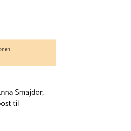
jonen
Anna Smajdor,
ost til