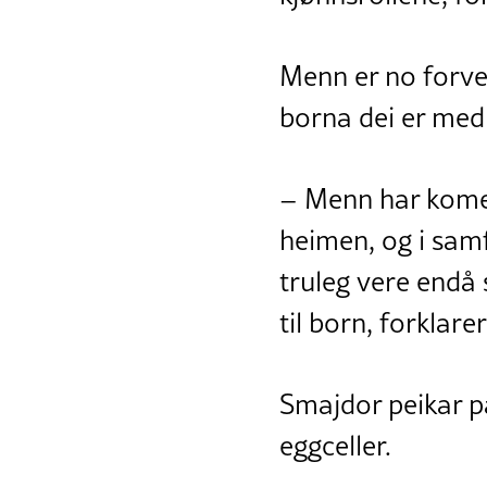
Menn er no forven
borna dei er med 
– Menn har kome k
heimen, og i samfu
truleg vere endå 
til born, forklarer
Smajdor peikar på
eggceller.