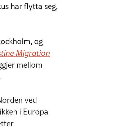
us har flytta seg,
Stockholm, og
estine Migration
ggjer mellom
.
 Norden ved
tikken i Europa
tter