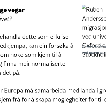
ege vegar
ivet?
behandla dette som ei krise
edkjempa, kan ein forsøka å
Ruben Anderss
ved universit
som noko som kjem til å
g finna meir normaliserte
 det på.
r Europa må samarbeida med landa i gr
kjem frå for å skapa moglegheiter for ti