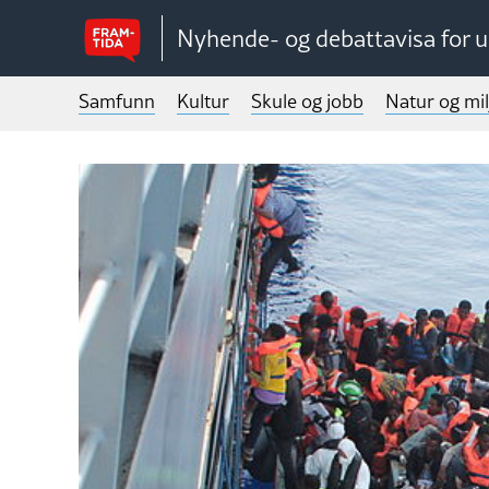
Nyhende- og debattavisa for 
Samfunn
Kultur
Skule og jobb
Natur og mil