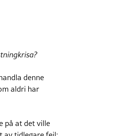
ktningkrisa?
behandla denne
om aldri har
 på at det ville
 av tidlegare feil: