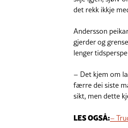
det rekk ikkje me
Andersson peikar 
gjerder og grensep
lenger tidsperspe
– Det kjem om lag
færre dei siste m
sikt, men dette k
LES OGSÅ:
– Tru