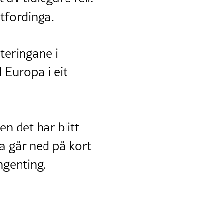
utfordinga.
teringane i
l Europa i eit
en det har blitt
a går ned på kort
ngenting.