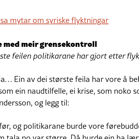
usa mytar om syriske flyktningar
e med meir grensekontroll
ste feilen politikarane har gjort etter fly
ja… Ein av dei største feila har vore å 
om ein naudtilfelle, ei krise, som noko s
ndersson, og legg til:
før, og politikarane burde vore førebudde
om tala no var større. Då burde ein ha lært