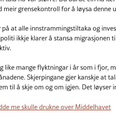
d meir grensekontroll for å løysa denne 
på at alle innstrammingstiltaka og inves
oliti ikkje klarer å stansa migrasjonen ti
ktiv.
 like mange flyktningar i år som i fjor, m
ånadene. Skjerpingane gjer kanskje at tal
jem til å skje om og om igjen. Det løyser i
dde me skulle drukne over Middelhavet