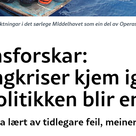
tningar i det sørlege MIddelhavet som ein del av Operas
sforskar:
ngkriser kjem i
politikken blir 
a lært av tidlegare feil, mein