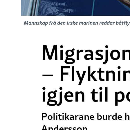
Mannskap frå den irske marinen reddar båtflyk
Migrasjon
– Flyktni
igjen til 
Politikarane burde h
Andersson.