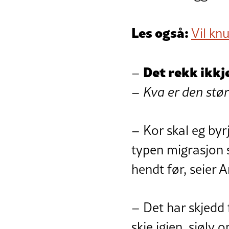
Les også:
Vil kn
Det rekk ikkj
–
–
Kva er den stør
– Kor skal eg byr
typen migrasjon s
hendt før, seier A
– Det har skjedd 
skje igjen, sjølv 