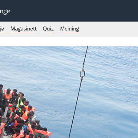
unge
jø
Magasinett
Quiz
Meining