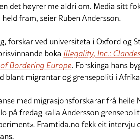
men det høyrer me aldri om. Media sitt fok
held fram, seier Ruben Andersson.
g, forskar ved universiteta i Oxford og 
 prisvinnande boka
Illegality, Inc.: Cland
 of Bordering Europe
. Forskinga hans by
d blant migrantar og grensepoliti i Afrika
anse med migrasjonsforskarar frå heile
slo på fredag kalla Andersson grensepoli
periment». Framtida.no fekk eit intervju e
ans.