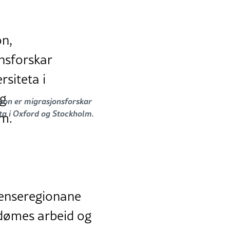
on er migrasjonsforskar
eta i Oxford og Stockholm.
enseregionane
l dømes arbeid og