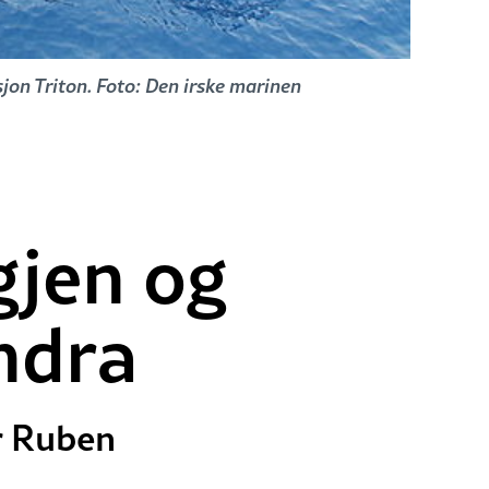
jon Triton. Foto: Den irske marinen
gjen og
endra
er Ruben