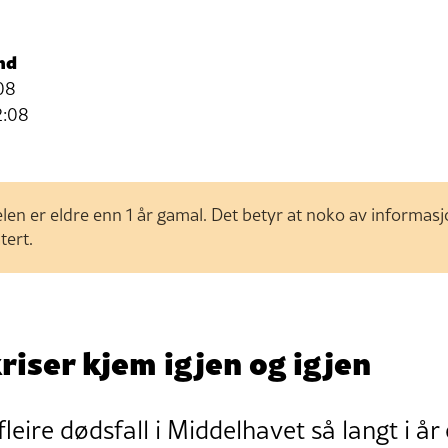
nd
08
2:08
len er eldre enn 1 år gamal. Det betyr at noko av informas
tert.
riser kjem igjen og igjen
fleire dødsfall i Middelhavet så langt i år