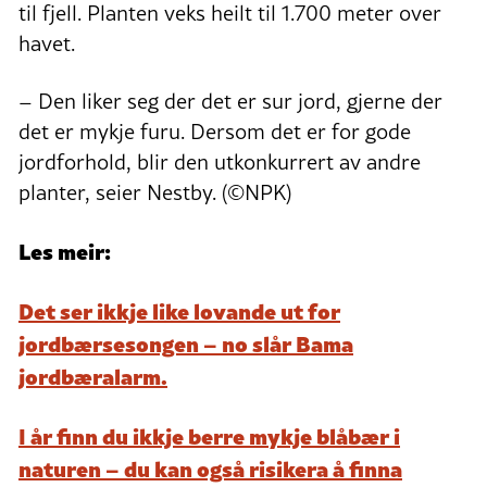
til fjell. Planten veks heilt til 1.700 meter over
havet.
– Den liker seg der det er sur jord, gjerne der
det er mykje furu. Dersom det er for gode
jordforhold, blir den utkonkurrert av andre
planter, seier Nestby. (©NPK)
Les meir:
Det ser ikkje like lovande ut for
jordbærsesongen – no slår Bama
jordbæralarm.
I år finn du ikkje berre mykje blåbær i
naturen – du kan også risikera å finna