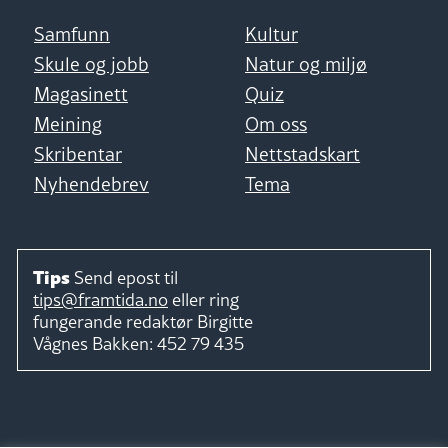
Samfunn
Kultur
Skule og jobb
Natur og miljø
Magasinett
Quiz
Meining
Om oss
Skribentar
Nettstadskart
Nyhendebrev
Tema
Tips
Send epost til
tips@framtida.no
eller ring
fungerande redaktør
Birgitte
Vågnes Bakken:
452 79 435