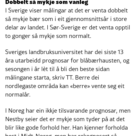
Dobbelt så mykje som vanleg
I Sverige viser målingar at det er venta dobbelt
så mykje bær som i eit gjennomsnittsår i store
delar av landet. I Sør-Sverige er det venta opptil
to gonger så mykje som normalt.
Sveriges landbruksuniversitet har dei siste 13
åra utarbeidd prognosar for blåbærhausten, og
sesongen i år lèt til å bli den beste sidan
målingane starta, skriv TT. Berre dei
nordlegaste områda kan «berre» vente seg eit
normalår.
I Noreg har ein ikkje tilsvarande prognosar, men
Nestby seier det er mykje som tyder på at det
blir like gode forhold her. Han kjenner forholda
best i Midt-Noreg, men har rekognosert så