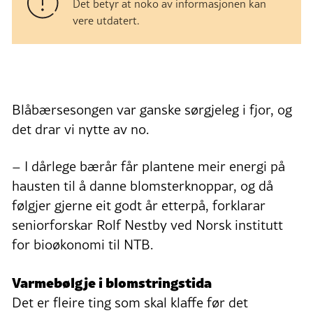
Det betyr at noko av informasjonen kan
vere utdatert.
Blåbærsesongen var ganske sørgjeleg i fjor, og
det drar vi nytte av no.
– I dårlege bærår får plantene meir energi på
hausten til å danne blomsterknoppar, og då
følgjer gjerne eit godt år etterpå, forklarar
seniorforskar Rolf Nestby ved Norsk institutt
for bioøkonomi til NTB.
Varmebølgje i blomstringstida
Det er fleire ting som skal klaffe før det