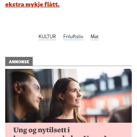
ekstra mykje flått.
KULTUR
Friluftsliv
Mat
ANNONSE