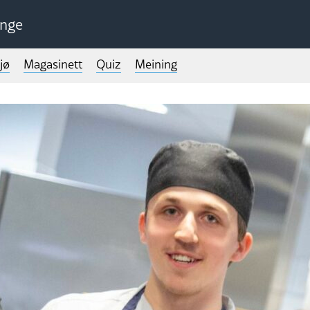
unge
jø
Magasinett
Quiz
Meining