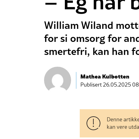
– Eg har b
William Wiland motte
for si omsorg for and
smertefri, kan han fo
Mathea Kulbotten
Publisert
26.05.2025 08
Denne artikke
kan vere utda