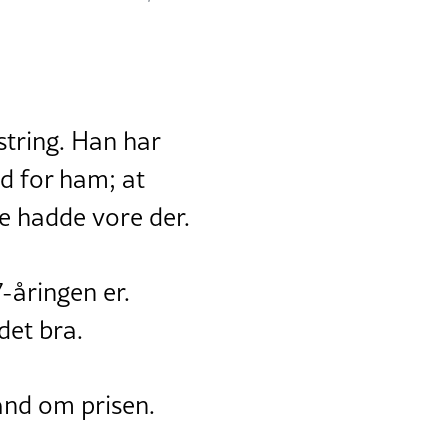
string. Han har
d for ham; at
e hadde vore der.
7-åringen er.
det bra.
land om prisen.