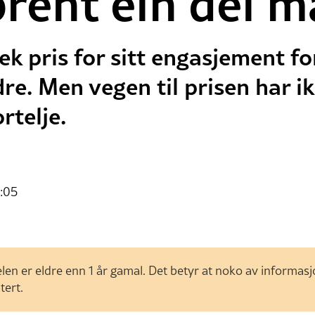
rent ein del ma
k pris for sitt engasjement fo
re. Men vegen til prisen har ik
rtelje.
:05
len er eldre enn 1 år gamal. Det betyr at noko av informas
tert.