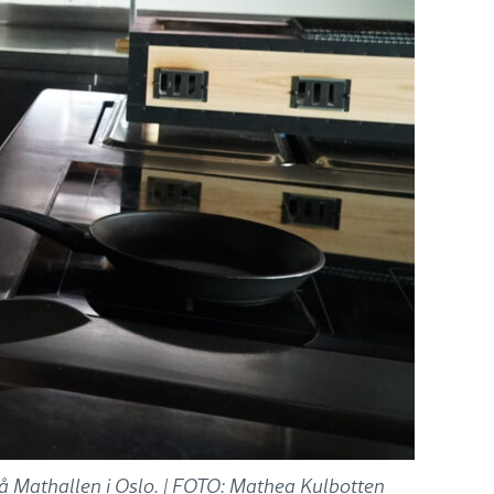
å Mathallen i Oslo. |
FOTO: Mathea Kulbotten