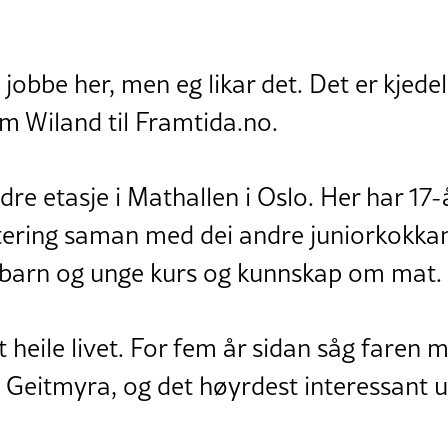
å jobbe her, men eg likar det. Det er kjed
iam Wiland til Framtida.no.
dre etasje i Mathallen i Oslo. Her har 17
tering saman med dei andre juniorkokka
r barn og unge kurs og kunnskap om mat.
 heile livet. For fem år sidan såg faren 
Geitmyra, og det høyrdest interessant ut