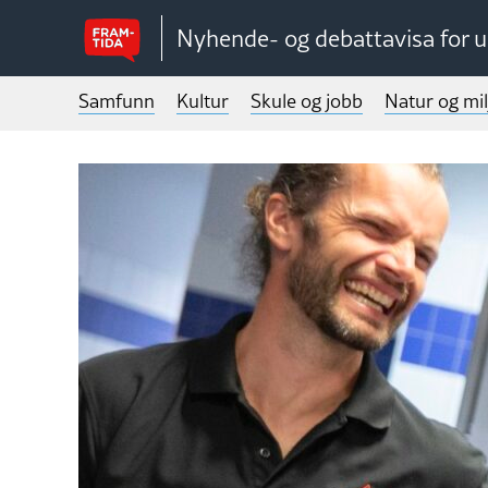
Nyhende- og debattavisa for 
Samfunn
Kultur
Skule og jobb
Natur og mil