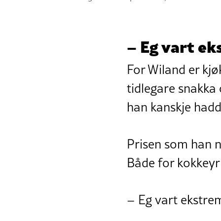
– Eg vart e
For Wiland er kjø
tidlegare snakka
han kanskje hadd
Prisen som han no
Både for kokkeyrk
– Eg vart ekstrem