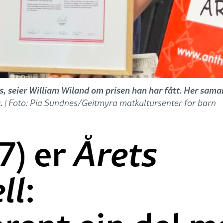
ss, seier William Wiland om prisen han har fått. Her sam
.
| Foto: Pia Sundnes/Geitmyra matkultursenter for barn
7) er
Årets
ll
: