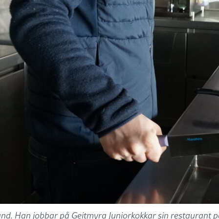
land. Han jobbar på Geitmyra Juniorkokkar sin restaurant p