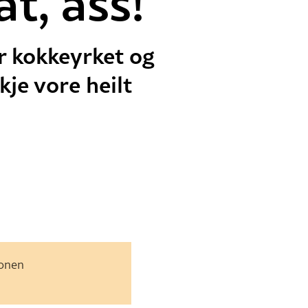
t, ass!
r kokkeyrket og
kje vore heilt
jonen