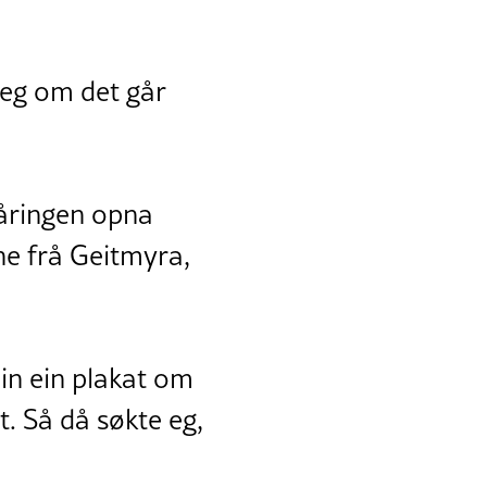
eleg om det går
-åringen opna
ne frå Geitmyra,
min ein plakat om
. Så då søkte eg,