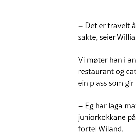
– Det er travelt 
sakte, seier Will
Vi møter han i an
restaurant og ca
ein plass som gi
– Eg har laga mat
juniorkokkane på 
fortel Wiland.