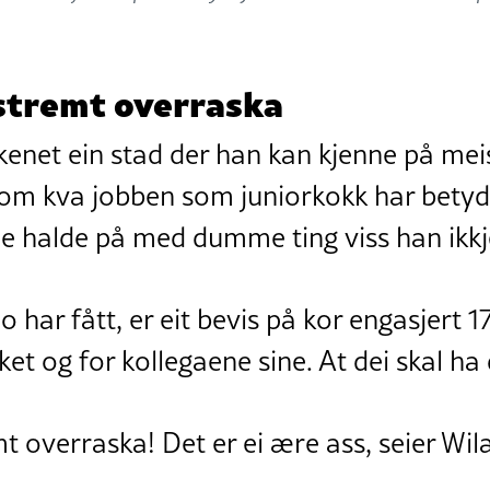
kstremt overraska
kenet ein stad der han kan kjenne på mei
 om kva jobben som juniorkokk har betyd
e halde på med dumme ting viss han ikkj
 har fått, er eit bevis på kor engasjert 1
et og for kollegaene sine. At dei skal ha 
t overraska! Det er ei ære ass, seier Wi