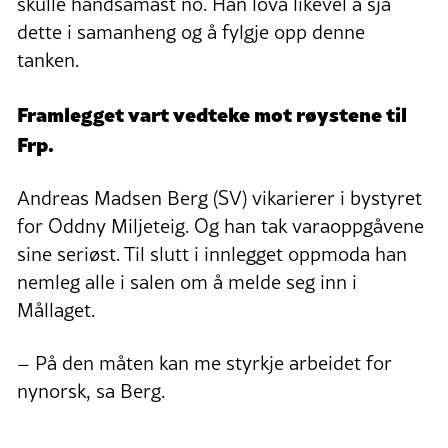
skulle handsamast no. Han lova likevel å sjå
dette i samanheng og å fylgje opp denne
tanken.
Framlegget vart vedteke mot røystene til
Frp.
Andreas Madsen Berg (SV) vikarierer i bystyret
for Oddny Miljeteig. Og han tak varaoppgåvene
sine seriøst. Til slutt i innlegget oppmoda han
nemleg alle i salen om å melde seg inn i
Mållaget.
– På den måten kan me styrkje arbeidet for
nynorsk, sa Berg.