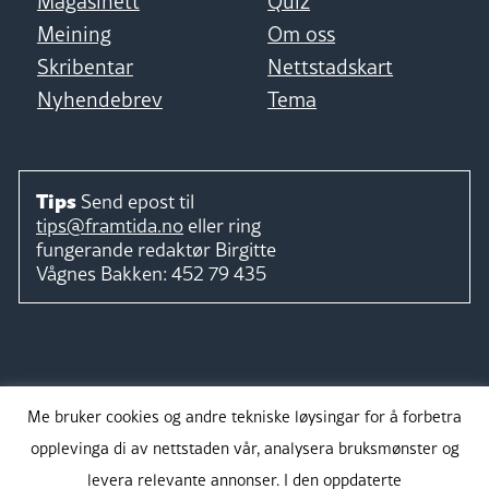
Magasinett
Quiz
Meining
Om oss
Skribentar
Nettstadskart
Nyhendebrev
Tema
Tips
Send epost til
tips@framtida.no
eller ring
fungerande redaktør
Birgitte
Vågnes Bakken:
452 79 435
Følg
Me bruker cookies og andre tekniske løysingar for å forbetra
opplevinga di av nettstaden vår, analysera bruksmønster og
levera relevante annonser. I den oppdaterte