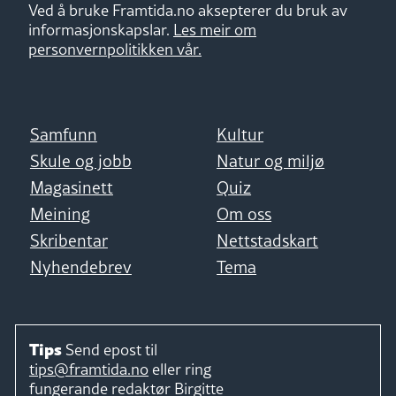
Ved å bruke Framtida.no aksepterer du bruk av
informasjonskapslar.
Les meir om
personvernpolitikken vår.
Samfunn
Kultur
Skule og jobb
Natur og miljø
Magasinett
Quiz
Meining
Om oss
Skribentar
Nettstadskart
Nyhendebrev
Tema
Tips
Send epost til
tips@framtida.no
eller ring
fungerande redaktør
Birgitte