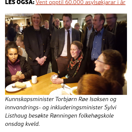
LES OGSÅ:
Vent opptil 60.000 asylsøkjarar i år
Kunnskapsminister Torbjørn Røe Isaksen og
innvandrings- og inkluderingsminister Sylvi
Listhaug besøkte Rønningen folkehøgskole
onsdag kveld.