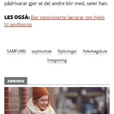
pådrivarar gjer at dei andre blir med, seier han.
LES OGSÅ:
Ber pensjonerte lærarar om hjelp
til asylborna
SAMFUNN
asylmottak
flyktningar
folkehøgskule
Integrering
ANNONSE